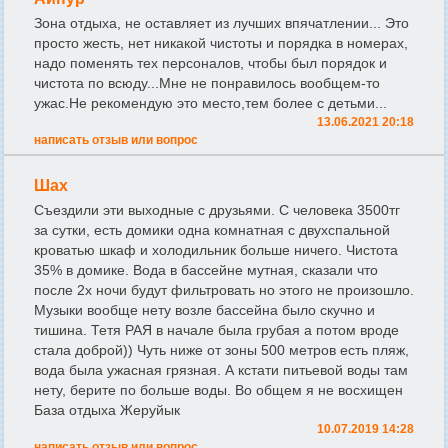
Зона отдыха, не оставляет из лучших впячатлении... Это
просто жесть, нет никакой чистоты и порядка в номерах,
надо поменять тех персоналов, чтобы был порядок и
чистота по всюду...Мне не понравилось вообщем-то
ужас.Не рекомендую это место,тем более с детьми...
13.06.2021 20:18
написать отзыв или вопрос
Шах
Съездили эти выходные с друзьями. С человека 3500тг
за сутки, есть домики одна комнатная с двухспальной
кроватью шкаф и холодильник больше ничего. Чистота
35% в домике. Вода в бассейне мутная, сказали что
после 2х ночи будут фильтровать но этого не произошло.
Музыки вообще нету возле бассейна было скучно и
тишина. Тетя РАЯ в начале была грубая а потом вроде
стала доброй)) Чуть ниже от зоны 500 метров есть пляж,
вода была ужасная грязная. А кстати питьевой воды там
нету, берите по больше воды. Во общем я не восхищен
База отдыха Жеруйык
10.07.2019 14:28
написать отзыв или вопрос