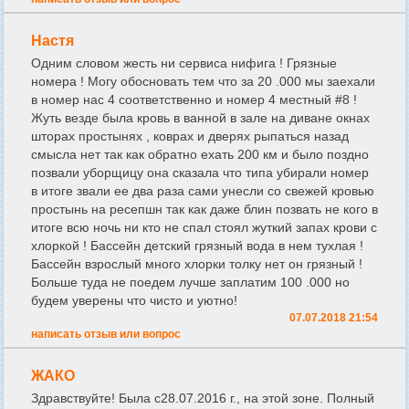
Настя
Одним словом жесть ни сервиса нифига ! Грязные
номера ! Могу обосновать тем что за 20 .000 мы заехали
в номер нас 4 соответственно и номер 4 местный #8 !
Жуть везде была кровь в ванной в зале на диване окнах
шторах простынях , коврах и дверях рыпаться назад
смысла нет так как обратно ехать 200 км и было поздно
позвали уборщицу она сказала что типа убирали номер
в итоге звали ее два раза сами унесли со свежей кровью
простынь на ресепшн так как даже блин позвать не кого в
итоге всю ночь ни кто не спал стоял жуткий запах крови с
хлоркой ! Бассейн детский грязный вода в нем тухлая !
Бассейн взрослый много хлорки толку нет он грязный !
Больше туда не поедем лучше заплатим 100 .000 но
будем уверены что чисто и уютно!
07.07.2018 21:54
написать отзыв или вопрос
ЖАКО
Здравствуйте! Была с28.07.2016 г., на этой зоне. Полный