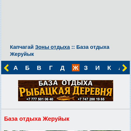
Капчагай
Зоны отдыха
:: База отдыха
Жеруйык
А
Б
В
Г
Д
Ж
З
И
К
Л
База отдыха Жеруйык