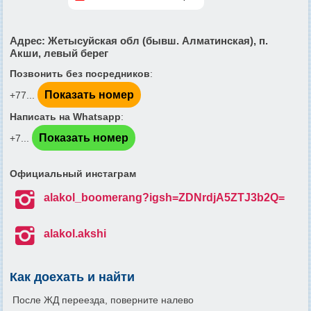
Адрес
: Жетысуйская обл (бывш. Алматинская), п.
Акши, левый берег
Позвонить без посредников
:
Показать номер
+77...
Написать на Whatsapp
:
Показать номер
‪+7...
Официальный инстаграм

alakol_boomerang?igsh=ZDNrdjA5ZTJ3b2Q=

alakol.akshi
Как доехать и найти
После ЖД переезда, поверните налево