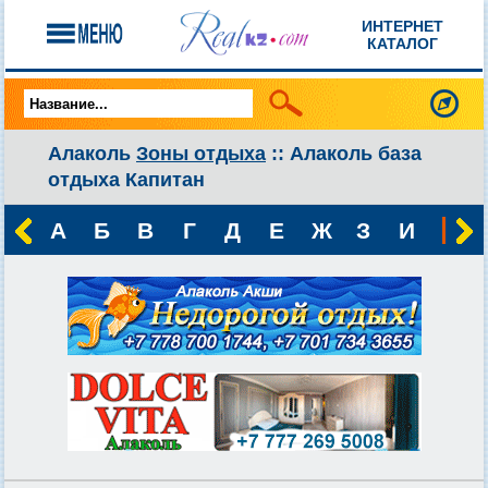
ИНТЕРНЕТ
КАТАЛОГ
Алаколь
Зоны отдыха
:: Алаколь база
отдыха Капитан
А
Б
В
Г
Д
Е
Ж
З
И
К