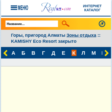
ИНТЕРНЕТ
КАТАЛОГ
Горы, пригород Алматы
Зоны отдыха
::
KAMISHY Eco Resort закрыто
А
Б
В
Г
Д
Е
К
Л
М
Н