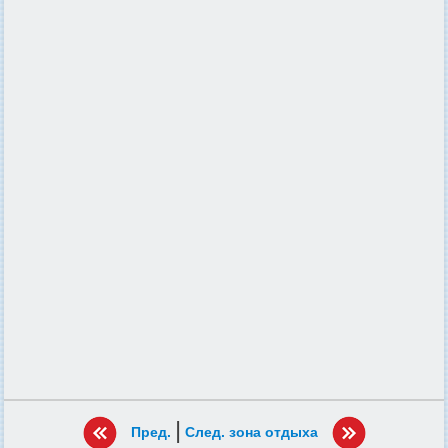
|
Пред.
След. зона отдыха