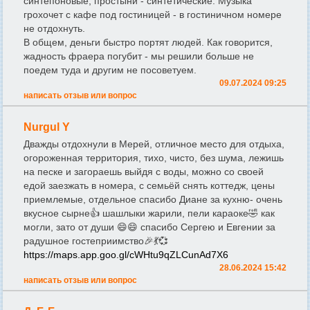
синтепоновые, простыни - синтетические. Музыка
грохочет с кафе под гостиницей - в гостиничном номере
не отдохнуть.
В общем, деньги быстро портят людей. Как говорится,
жадность фраера погубит - мы решили больше не
поедем туда и другим не посоветуем.
09.07.2024 09:25
написать отзыв или вопрос
Nurgul Y
Дважды отдохнули в Мерей, отличное место для отдыха,
огороженная территория, тихо, чисто, без шума, лежишь
на песке и загораешь выйдя с воды, можно со своей
едой заезжать в номера, с семьёй снять коттедж, цены
приемлемые, отдельное спасибо Диане за кухню- очень
вкусное сырне👍 шашлыки жарили, пели караоке🤣 как
могли, зато от души 😄😄 спасибо Сергею и Евгении за
радушное гостеприимство🎉💃💞
https://maps.app.goo.gl/cWHtu9qZLCunAd7X6
28.06.2024 15:42
написать отзыв или вопрос