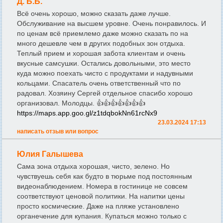
Д. Б.Б.
Всё очень хорошо, можно сказать даже лучше.
Обслуживание на высшем уровне. Очень понравилось. И
по ценам всё приемлемо даже можно сказать по на
много дешевле чем в других подобных зон отдыха.
Теплый прием и хорошая забота клиентам и очень
вкусные самсушки. Остались довольными, это место
куда можно поехать чисто с продуктами и надувными
кольцами. Спасатель очень ответственный что по
радовал. Хозяину Сергей отдельное спасибо хорошо
организовал. Молодцы. 👍👍👍👍👍👍👍
https://maps.app.goo.gl/z1tdqbokNn61rcNx9
23.03.2024 17:13
написать отзыв или вопрос
Юлия Галышева
Сама зона отдыха хорошая, чисто, зелено. Но
чувствуешь себя как будто в тюрьме под постоянным
видеонаблюдением. Номера в гостинице не совсем
соответствуют ценовой политики. На напитки цены
просто космические. Даже на пляже установлено
органечение для купания. Купаться можно только с