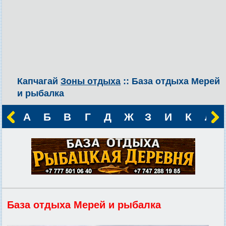
Капчагай
Зоны отдыха
:: База отдыха Мерей
и рыбалка
А
Б
В
Г
Д
Ж
З
И
К
Л
База отдыха Мерей и рыбалка