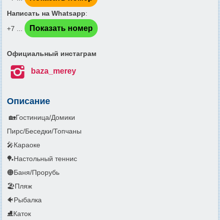
Написать на Whatsapp
:
Показать номер
+7 ...
Официальный инстаграм

baza_merey
Описание
🏡Гостиница/Домики
Пирс/Беседки/Топчаны
🎤Караоке
🏓Настольный теннис
🟠Баня/Прорубь
🏖️Пляж
🐠Рыбалка
⛸️Каток