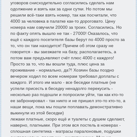
уговоров снисходительно согласились сделать нам
одолжение и взять как за одни сутки. Но потом мы
решили всё-таки взять номер, так как посчитали, что
4000 за человека в палатке как-то дороговато. Цену
номера нам озвучили 20000 за троих. Согласились. Но
по факту опять вышло не так - 27000! Оказалось, что
ещё с каждого посетителя базы берут по 4000 просто за
то, что он там находится! Причем об этом сразу не
говорится - вы заезжаете на базу, располагаетесь, а
потом вам предъявляют счёт плюс 4000 с каждого!
Просто за то, что вы вошли туда, плюс цена за
проживание - нормально, да?! Хозяин базы поздно
вечером ходил по всем номерам требовал доплаты с
каждого. И этого им мало - все беседки платные (не
успели присесть в беседку ненадолго перекусить -
несколько раз подошли и попросили уйти, так как кто-то
ее забронировал - так никто и не пришел это-то кто-то, а
наши вещи, пока мы пошли поплавать демонстративно
выкинули из этой беседки)
лежаки платные, скоро ещё и туалеты с душем сделают,
наверно, платными. При этом вся постель в номерах -
сплошная синтетика - матрасы паралоновые, подушки