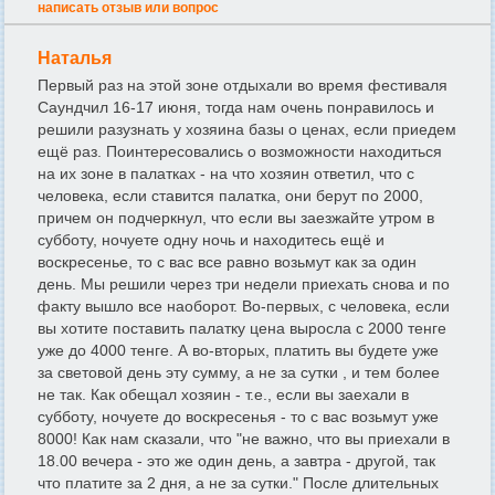
написать отзыв или вопрос
Наталья
Первый раз на этой зоне отдыхали во время фестиваля
Саундчил 16-17 июня, тогда нам очень понравилось и
решили разузнать у хозяина базы о ценах, если приедем
ещё раз. Поинтересовались о возможности находиться
на их зоне в палатках - на что хозяин ответил, что с
человека, если ставится палатка, они берут по 2000,
причем он подчеркнул, что если вы заезжайте утром в
субботу, ночуете одну ночь и находитесь ещё и
воскресенье, то с вас все равно возьмут как за один
день. Мы решили через три недели приехать снова и по
факту вышло все наоборот. Во-первых, с человека, если
вы хотите поставить палатку цена выросла с 2000 тенге
уже до 4000 тенге. А во-вторых, платить вы будете уже
за световой день эту сумму, а не за сутки , и тем более
не так. Как обещал хозяин - т.е., если вы заехали в
субботу, ночуете до воскресенья - то с вас возьмут уже
8000! Как нам сказали, что "не важно, что вы приехали в
18.00 вечера - это же один день, а завтра - другой, так
что платите за 2 дня, а не за сутки." После длительных