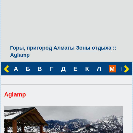
Горы, пригород Алматы
Зоны отдыха
::
Aglamp
А
Б
В
Г
Д
Е
К
Л
М
Н
Aglamp