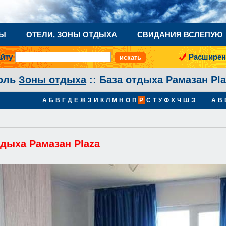
НЫ
ОТЕЛИ, ЗОНЫ ОТДЫХА
СВИДАНИЯ ВСЛЕПУЮ
айту
Расширен
оль
Зоны отдыха
:: База отдыха Рамазан Pla
А
Б
В
Г
Д
Е
Ж
З
И
К
Л
М
Н
О
П
Р
С
Т
У
Ф
Х
Ч
Ш
Э
A
B
тдыха Рамазан Plaza