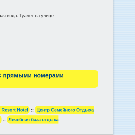
ная вода. Туалет на улице
 с прямыми номерами
Resort Hotel
::
Центр Семейного Отдыха
::
Лечебная база отдыха