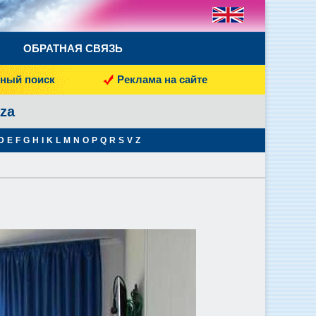
ОБРАТНАЯ СВЯЗЬ
ный поиск
Реклама на сайте
za
D
E
F
G
H
I
K
L
M
N
O
P
Q
R
S
V
Z