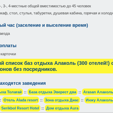
-, 3-, 4-местные общей вместимостью до 45 человек
каф, стол, стулья, табуретки, душевая кабина, горячая и холод
ый час (заселение и выселение время)
заезда
 оплаты
 карточки
й список баз отдыха Алаколь (300 отелей!)
онов без посредников.
аходятся заведения
ыха Толағай
::
База отдыха Эверест два
::
Arasan Алаколь 
:
Отель Alada resort
::
Зона отдыха Диас
::
Инжу Алаколь
Serikbol Resort Hotel
::
Дом отдыха Aura