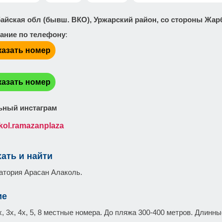
байская обл (бывш. ВКО), Уржарский район, со стороны Жар
ание по телефону
:
казать номер
:
казать номер
ный инстаграм
kol.ramazanplaza
хать и найти
атория Арасан Алаколь.
ие
, 3х, 4х, 5, 8 местные номера. До пляжа 300-400 метров. Длинн