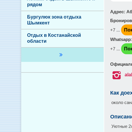
рядом
Адрес
: А
Бургулюк зона отдыха
Брониров
Шымкент
+7 ...
По
Отдых в Костанайской
Whatsapp
области
+7 ...
По
Официаль

ala
Как дое
около сан
Описан
Уютные 2х