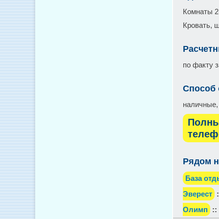
Комнаты 2
Кровать, ш
Расчетн
по факту 
Способ
наличные,
Полны
телеф
Рядом н
База отд
Эверест
:
Олимп
::