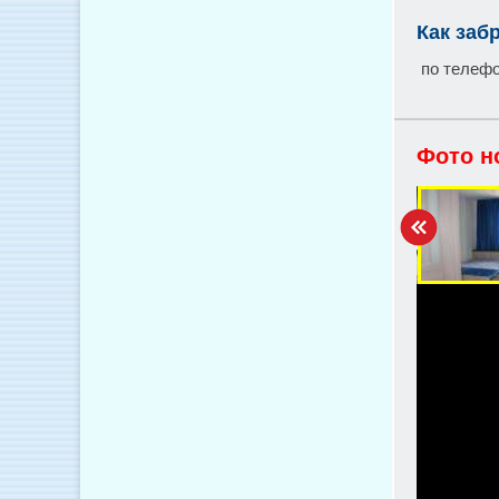
Как заб
по телефо
Фото н