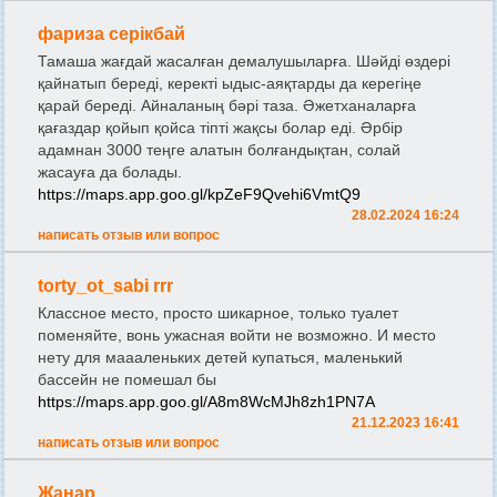
фариза серікбай
Тамаша жағдай жасалған демалушыларға. Шәйді өздері
қайнатып береді, керекті ыдыс-аяқтарды да керегіңе
қарай береді. Айналаның бәрі таза. Әжетханаларға
қағаздар қойып қойса тіпті жақсы болар еді. Әрбір
адамнан 3000 теңге алатын болғандықтан, солай
жасауға да болады.
https://maps.app.goo.gl/kpZeF9Qvehi6VmtQ9
28.02.2024 16:24
написать отзыв или вопрос
torty_ot_sabi rrr
Классное место, просто шикарное, только туалет
поменяйте, вонь ужасная войти не возможно. И место
нету для маааленьких детей купаться, маленький
бассейн не помешал бы
https://maps.app.goo.gl/A8m8WcMJh8zh1PN7A
21.12.2023 16:41
написать отзыв или вопрос
Жанар