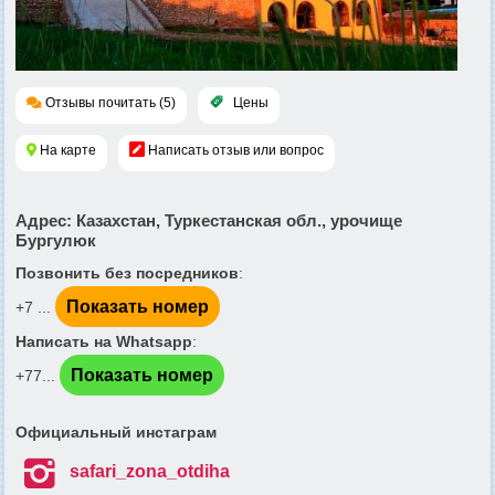
Отзывы почитать (5)
Цены
На карте
Написать отзыв или вопрос
Адрес
: Казахстан, Туркестанская обл., урочище
Бургулюк
Позвонить без посредников
:
Показать номер
+7 ...
Написать на Whatsapp
:
Показать номер
+77...
Официальный инстаграм

safari_zona_otdiha