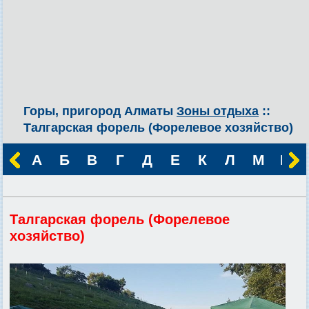
Горы, пригород Алматы
Зоны отдыха
::
Талгарская форель (Форелевое хозяйство)
А
Б
В
Г
Д
Е
К
Л
М
Н
Талгарская форель (Форелевое
хозяйство)