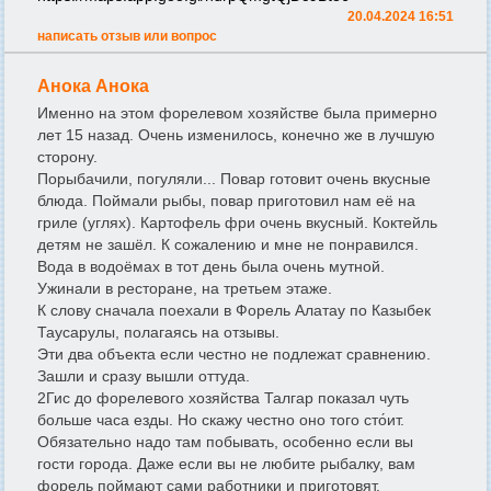
20.04.2024 16:51
написать отзыв или вопрос
Анока Анока
Именно на этом форелевом хозяйстве была примерно
лет 15 назад. Очень изменилось, конечно же в лучшую
сторону.
Порыбачили, погуляли... Повар готовит очень вкусные
блюда. Поймали рыбы, повар приготовил нам её на
гриле (углях). Картофель фри очень вкусный. Коктейль
детям не зашёл. К сожалению и мне не понравился.
Вода в водоёмах в тот день была очень мутной.
Ужинали в ресторане, на третьем этаже.
К слову сначала поехали в Форель Алатау по Казыбек
Таусарулы, полагаясь на отзывы.
Эти два объекта если честно не подлежат сравнению.
Зашли и сразу вышли оттуда.
2Гис до форелевого хозяйства Талгар показал чуть
больше часа езды. Но скажу честно оно того сто́ит.
Обязательно надо там побывать, особенно если вы
гости города. Даже если вы не любите рыбалку, вам
форель поймают сами работники и приготовят.