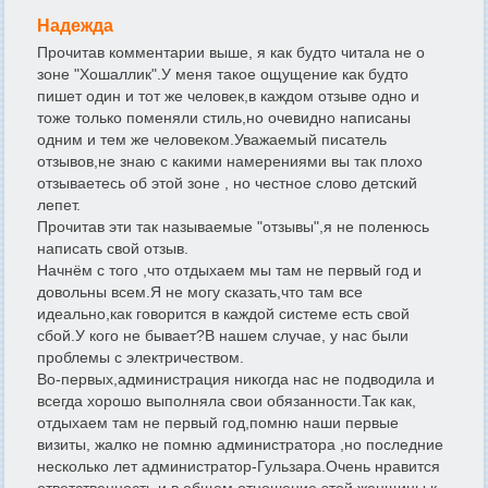
Надежда
Прочитав комментарии выше, я как будто читала не о
зоне "Хошаллик".У меня такое ощущение как будто
пишет один и тот же человек,в каждом отзыве одно и
тоже только поменяли стиль,но очевидно написаны
одним и тем же человеком.Уважаемый писатель
отзывов,не знаю с какими намерениями вы так плохо
отзываетесь об этой зоне , но честное слово детский
лепет.
Прочитав эти так называемые "отзывы",я не поленюсь
написать свой отзыв.
Начнём с того ,что отдыхаем мы там не первый год и
довольны всем.Я не могу сказать,что там все
идеально,как говорится в каждой системе есть свой
сбой.У кого не бывает?В нашем случае, у нас были
проблемы с электричеством.
Во-первых,администрация никогда нас не подводила и
всегда хорошо выполняла свои обязанности.Так как,
отдыхаем там не первый год,помню наши первые
визиты, жалко не помню администратора ,но последние
несколько лет администратор-Гульзара.Очень нравится
ответственность и в общем отношение этой женщины к