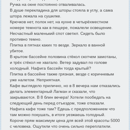
Ручка на окне постоянно отваливалась.
В душе перекладина для шторы стояла в углу, а сама
штора лежала на сушилке.
Крючков нет, полок нет, на кухне в четырёхместном
номере темнота как в пещере, пожалели освещение.
Несчастный маленький спот светил. Сидеть было
противно темно.
Плитка в пятнах каких то везде. Зеркало в ванной
убитое.
В крытом бассейне половина стёкол скотчем замотаны,
и трёх стёкол не хватало. Ветер задувал по голове
холодный. Нафига бассейн тогда крытый?
Плитка в бассейне также грязная, везде с коричневым
уже налетом. Неприятная.
Кафе выглядело прилично, но в 8 вечера нам отказались
делать элементарный Лагман и сказали, что
закрываются. В 8 блин вечера! Хотели пообедать на
следующий день перед отъездом, тоже отказали.
Нафига кафе тоже там? Едешь с предположением что
там можно покушать, в итоге уезжаешь голодный.
Короче прям максимум цена для всей этой красоты 5000
с человека. Ощутили что очень сильно переплатили.