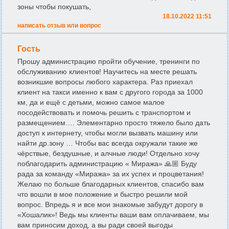
зоны чтобы покушать,
18.10.2022 11:51
написать отзыв или вопрос
Гость
Прошу администрацию пройти обучение, тренинги по
обслуживанию клиентов! Научитесь на месте решать
возникшие вопросы любого характера. Раз приехал
клиент на такси именно к вам с другого города за 1000
км, да и ещё с детьми, можно самое малое
посодействовать и помочь решить с транспортом и
размещением…. Элементарно просто тяжело было дать
доступ к интернету, чтобы могли вызвать машину или
найти др.зону … Чтобы вас всегда окружали такие же
чёрствые, бездушные, и алчные люди! Отдельно хочу
поблагодарить администрацию « Миража» 🙏🏼 Буду
рада за команду «Миража» за их успех и процветания!
Желаю по больше благодарных клиентов, спасибо вам
что вошли в мое положение и быстро решили мой
вопрос. Впредь я и все мои знакомые забудут дорогу в
«Хошалик»! Ведь мы клиенты ваши вам оплачиваем, мы
вам приносим доход, а вы ради своей выгоды