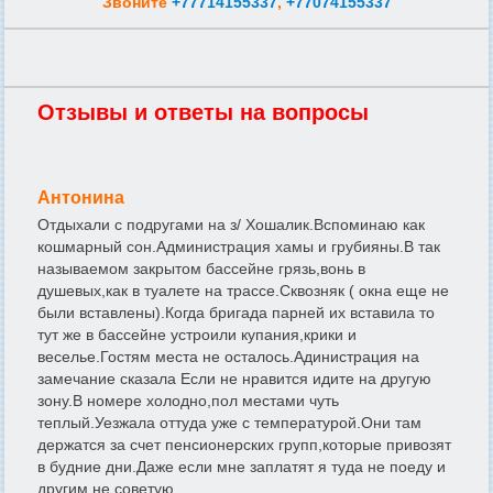
Звоните
+77714155337
,
+77074155337
Отзывы и ответы на вопросы
Антонина
Отдыхали с подругами на з/ Хошалик.Вспоминаю как
кошмарный сон.Администрация хамы и грубияны.В так
называемом закрытом бассейне грязь,вонь в
душевых,как в туалете на трассе.Сквозняк ( окна еще не
были вставлены).Когда бригада парней их вставила то
тут же в бассейне устроили купания,крики и
веселье.Гостям места не осталось.Адинистрация на
замечание сказала Если не нравится идите на другую
зону.В номере холодно,пол местами чуть
теплый.Уезжала оттуда уже с температурой.Они там
держатся за счет пенсионерских групп,которые привозят
в будние дни.Даже если мне заплатят я туда не поеду и
другим не советую.