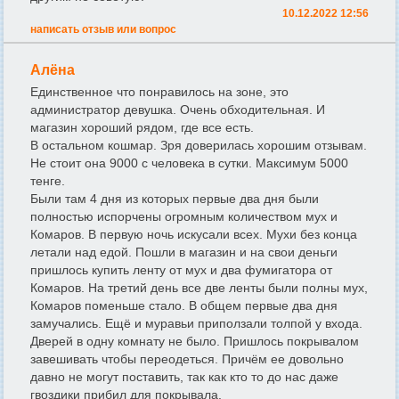
10.12.2022 12:56
написать отзыв или вопрос
Алёна
Единственное что понравилось на зоне, это
администратор девушка. Очень обходительная. И
магазин хороший рядом, где все есть.
В остальном кошмар. Зря доверилась хорошим отзывам.
Не стоит она 9000 с человека в сутки. Максимум 5000
тенге.
Были там 4 дня из которых первые два дня были
полностью испорчены огромным количеством мух и
Комаров. В первую ночь искусали всех. Мухи без конца
летали над едой. Пошли в магазин и на свои деньги
пришлось купить ленту от мух и два фумигатора от
Комаров. На третий день все две ленты были полны мух,
Комаров поменьше стало. В общем первые два дня
замучались. Ещё и муравьи приползали толпой у входа.
Дверей в одну комнату не было. Пришлось покрывалом
завешивать чтобы переодеться. Причём ее довольно
давно не могут поставить, так как кто то до нас даже
гвоздики прибил для покрывала.