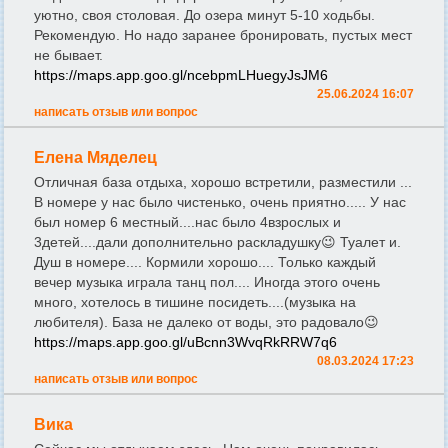
уютно, своя столовая. До озера минут 5-10 ходьбы.
Рекомендую. Но надо заранее бронировать, пустых мест
не бывает.
https://maps.app.goo.gl/ncebpmLHuegyJsJM6
25.06.2024 16:07
написать отзыв или вопрос
Елена Мяделец
Отличная база отдыха, хорошо встретили, разместили ...
В номере у нас было чистенько, очень приятно..... У нас
был номер 6 местный....нас было 4взрослых и
3детей....дали дополнительно раскладушку😉 Туалет и.
Душ в номере.... Кормили хорошо.... Только каждый
вечер музыка играла танц пол.... Иногда этого очень
много, хотелось в тишине посидеть....(музыка на
любителя). База не далеко от воды, это радовало😉
https://maps.app.goo.gl/uBcnn3WvqRkRRW7q6
08.03.2024 17:23
написать отзыв или вопрос
Вика