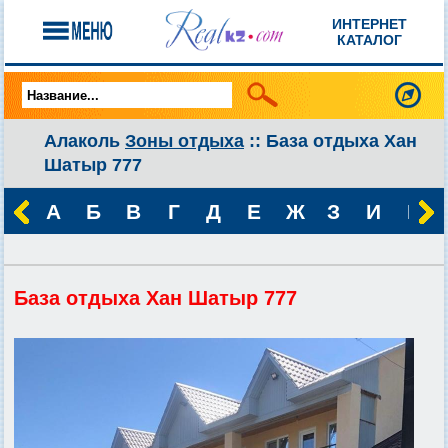
ИНТЕРНЕТ
КАТАЛОГ
Алаколь
Зоны отдыха
:: База отдыха Хан
Шатыр 777
А
Б
В
Г
Д
Е
Ж
З
И
К
База отдыха Хан Шатыр 777