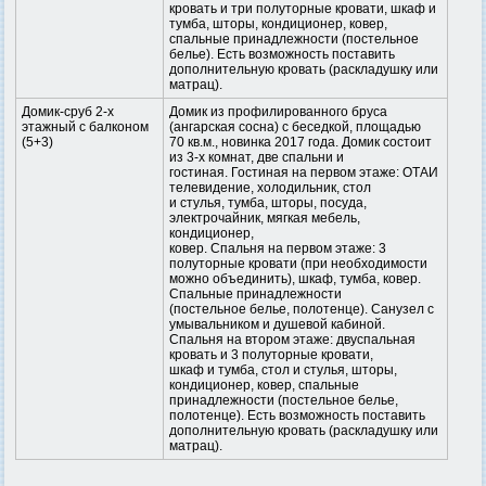
кровать и три полуторные кровати, шкаф и
тумба, шторы, кондиционер, ковер,
спальные принадлежности (постельное
белье). Есть возможность поставить
дополнительную кровать (раскладушку или
матрац).
Домик-сруб 2-х
Домик из профилированного бруса
этажный с балконом
(ангарская сосна) с беседкой, площадью
(5+3)
70 кв.м., новинка 2017 года. Домик состоит
из 3-х комнат, две спальни и
гостиная. Гостиная на первом этаже: ОТАИ
телевидение, холодильник, стол
и стулья, тумба, шторы, посуда,
электрочайник, мягкая мебель,
кондиционер,
ковер. Спальня на первом этаже: 3
полуторные кровати (при необходимости
можно объединить), шкаф, тумба, ковер.
Спальные принадлежности
(постельное белье, полотенце). Санузел с
умывальником и душевой кабиной.
Спальня на втором этаже: двуспальная
кровать и 3 полуторные кровати,
шкаф и тумба, стол и стулья, шторы,
кондиционер, ковер, спальные
принадлежности (постельное белье,
полотенце). Есть возможность поставить
дополнительную кровать (раскладушку или
матрац).