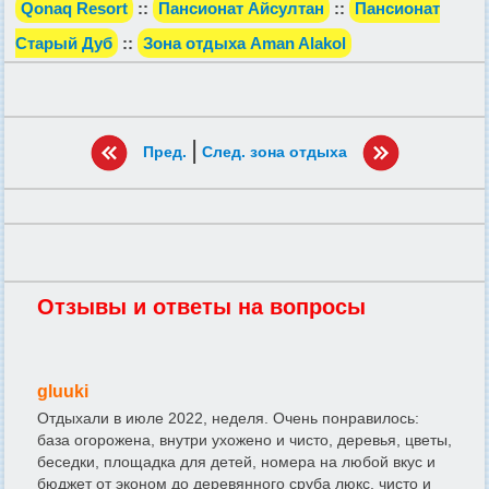
Qonaq Resort
::
Пансионат Айсултан
::
Пансионат
Старый Дуб
::
Зона отдыха Aman Alakol
|
Пред.
След. зона отдыха
Отзывы и ответы на вопросы
gluuki
Отдыхали в июле 2022, неделя. Очень понравилось:
база огорожена, внутри ухожено и чисто, деревья, цветы,
беседки, площадка для детей, номера на любой вкус и
бюджет от эконом до деревянного сруба люкс, чисто и