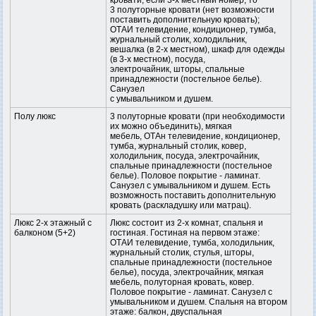
кровати; если 3-х местный номер, то
3 полуторные кровати (нет возможности
поставить дополнительную кровать);
ОТАИ телевидение, кондиционер, тумба,
журнальный столик, холодильник,
вешалка (в 2-х местном), шкаф для одежды
(в 3-х местном), посуда,
электрочайник, шторы, спальные
принадлежности (постельное белье).
Санузел
с умывальником и душем.
Полу люкс
3 полуторные кровати (при необходимости
их можно объединить), мягкая
мебель, ОТАн телевидение, кондиционер,
тумба, журнальный столик, ковер,
холодильник, посуда, электрочайник,
спальные принадлежности (постельное
белье). Половое покрытие - ламинат.
Санузел с умывальником и душем. Есть
возможность поставить дополнительную
кровать (раскладушку или матрац).
Люкс 2-х этажный с
Люкс состоит из 2-х комнат, спальня и
балконом (5+2)
гостиная. Гостиная на первом этаже:
ОТАИ телевидение, тумба, холодильник,
журнальный столик, стулья, шторы,
спальные принадлежности (постельное
белье), посуда, электрочайник, мягкая
мебель, полуторная кровать, ковер.
Половое покрытие - ламинат. Санузел с
умывальником и душем. Спальня на втором
этаже: балкон, двуспальная