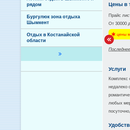
Цены в 
рядом
Прайс лис
Бургулюк зона отдыха
Шымкент
От 30000 
цены м
Отдых в Костанайской
области
Последнее
Услуги
Комплекс о
недалеко 
романтиче
любых мер
посуточно,
Удобств