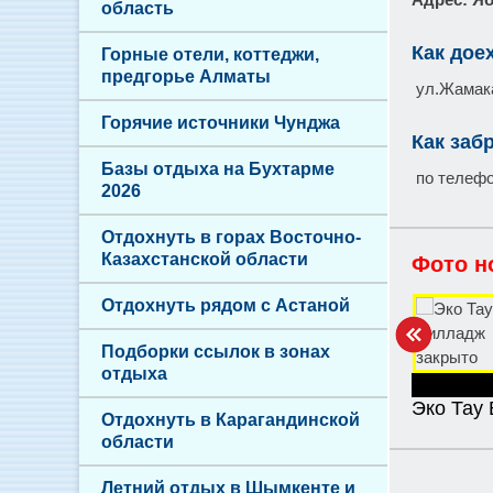
область
Как дое
Горные отели, коттеджи,
предгорье Алматы
ул.Жамака
Горячие источники Чунджа
Как заб
Базы отдыха на Бухтарме
по телефо
2026
Отдохнуть в горах Восточно-
Казахстанской области
Фото н
Отдохнуть рядом с Астаной
Подборки ссылок в зонах
отдыха
Эко Тау
Отдохнуть в Карагандинской
области
Летний отдых в Шымкенте и