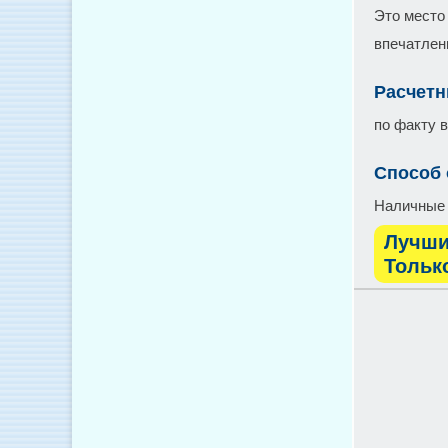
Это место
впечатлени
Расчетн
по факту 
Способ
Наличные
Лучши
Тольк