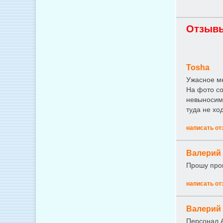
Отзывы
Tosha
Ужасное ме
На фото со
невыносимо
туда не хо
написать от
Валерий
Прошу про
написать от
Валерий
Персонал А