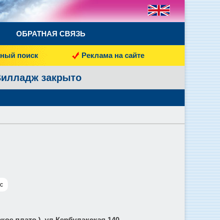
ОБРАТНАЯ СВЯЗЬ
ный поиск
Реклама на сайте
 Вилладж закрыто
с
кое плато ), ул.Кербулакская 140