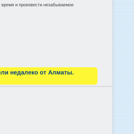
е время и произвести незабываемое
ели недалеко от Алматы.