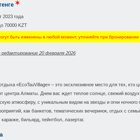
тенге
т 2023 года
до 70000 KZT
огут быть изменены в любой момент, уточняйте при бронировании
 редактирование 20 февраля 2026
тдыха «EcoTauVillage» – это эксклюзивное место для тех, кто ц
от центра Алматы. Днем вас ждет теплое солнце, свежий воздух
скую атмосферу, с уникальным видом на звезды и огни ночного 
оприятий, как банкетов, тематических вечеринок, отдых с семье
 караоке, бильярд, пейнтбол, лазертаг.
а