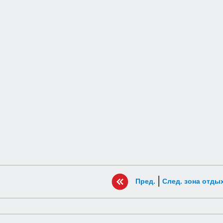
|
Пред.
След. зона отды