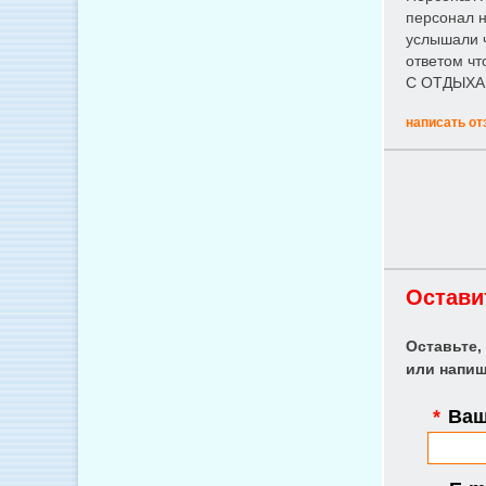
персонал н
услышали ч
ответом ч
С ОТДЫХАЮ
написать от
Остави
Оставьте,
или напиш
*
Ваш