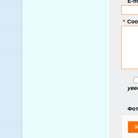
E-ma
*
Соо
уве
Фот
З