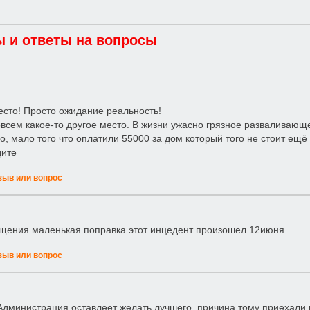
 и ответы на вопросы
сто! Просто ожидание реальность!
всем какое-то другое место. В жизни ужасно грязное разваливающ
, мало того что оплатили 55000 за дом который того не стоит ещё 
дите
зыв или вопрос
щения маленькая поправка этот инцедент произошел 12июня
зыв или вопрос
дминистрация оставлеет желать лучшего, причина тому приехали 