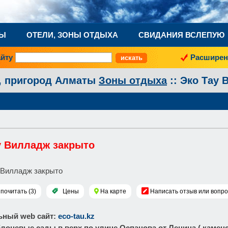
НЫ
ОТЕЛИ, ЗОНЫ ОТДЫХА
СВИДАНИЯ ВСЛЕПУЮ
айту
Расширен
, пригород Алматы
Зоны отдыха
:: Эко Тау
у Вилладж закрыто
почитать (3)
Цены
На карте
Написать отзыв или вопро
ный web сайт
:
eco-tau.kz
блоневые сады в верх по улице Оспанова от Ленина ( каменс