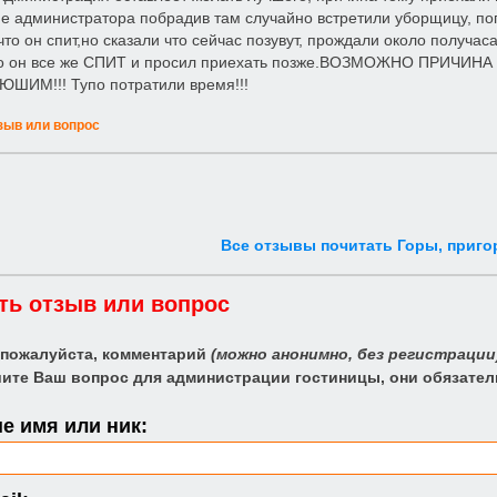
е администратора побрадив там случайно встретили уборщицу, поп
то он спит,но сказали что сейчас позувут, прождали около получа
то он все же СПИТ и просил приехать позже.ВОЗМОЖНО ПРИЧИ
ШИМ!!! Тупо потратили время!!!
зыв или вопрос
Все отзывы почитать Горы, приг
ть отзыв или вопрос
 пожалуйста, комментарий
(можно анонимно, без регистрации
ите Ваш вопрос для администрации гостиницы, они обязател
е имя или ник: