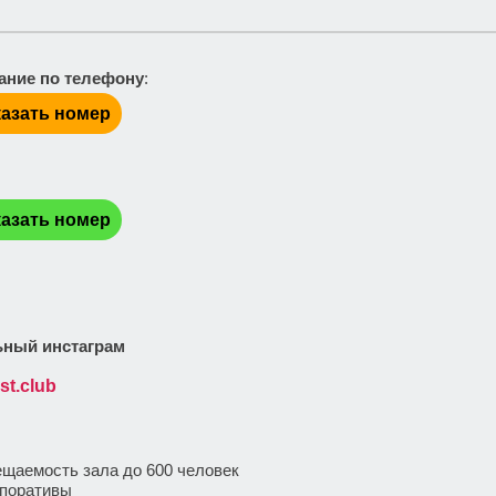
ание по телефону
:
азать номер
:
азать номер
ный инстаграм
st.club
:
щаемость зала до 600 человек
поративы