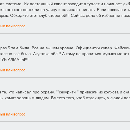
ая система. Их постоянный клиент заходит в туалет и начинает ди
т того кого цепляли на улицу и начинают пинать. Если повезло и к
рык. Обходите этот клуб стороной!!! Сейчас дело об избиении наход
зыв или вопрос
 раз 5 там была. Всё на вышем уровне. Официантки супер. Фейскон
лассно всё было. Акустика айс!!! А кому не нравиться музыка мо
УБ АЛМАТЫ!!!!
зыв или вопрос
ы те, кто написал про охрану. ""секурити"" привезли из колхоза и 
ны хамят хорошим людям. Вместо того, чтоб отдохнуть, у людей пор
зыв или вопрос