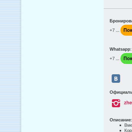
Брониров
+7 ...
Пок
Whatsapp
+7 ...
Пок

Официаль

zhe
Описание
Вме
Кор