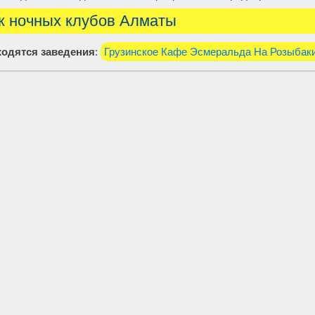
к ночных клубов Алматы
одятся заведения
:
Грузинское Кафе Эсмеральда На Розыбак