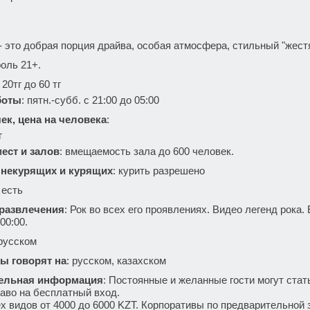
это добрая порция драйва, особая атмосфера, стильный "жестя
оль 21+.
20тг до 60 тг
боты
: пятн.-субб. с 21:00 до 05:00
ек, цена на человека
:
г
ест и залов
: вмещаемость зала до 600 человек.
 некурящих и курящих
: курить разрешено
: есть
 развлечения
: Рок во всех его проявлениях. Видео легенд рока
00:00.
 русском
ы говорят на
: русском, казахском
ельная информация
: Постоянные и желанные гости могут ста
аво на бесплатный вход.
х видов от 4000 до 6000 KZT. Корпоративы по предварительной 