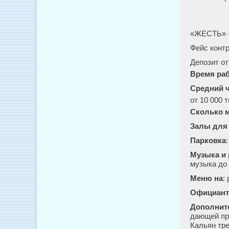
«ЖЕСТЬ» - 
Фейс контр
Депозит от 
Время ра
Средний ч
от 10 000 т
Сколько м
Залы для
Парковка
Музыка и
музыка до 
Меню на
:
Официант
Дополнит
дающей пр
Кальян тре