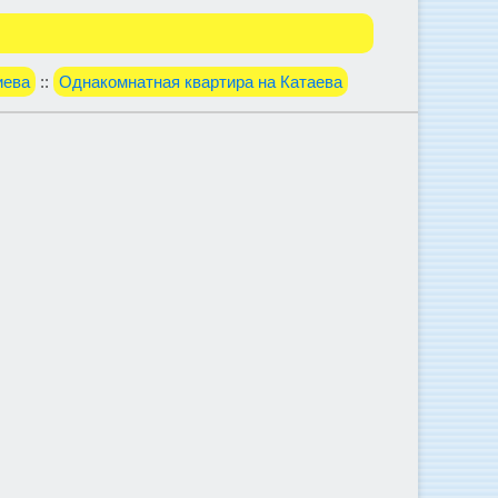
иева
::
Однакомнатная квартира на Катаева