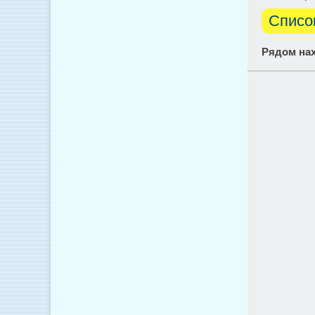
Списо
Рядом нах