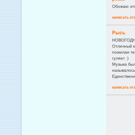
Обожаю этот
написать от
Рысь
НОВОГОДН
Отличный к
пожилая те
гуляет :)
Музыка был
называлось
Единственн
написать от