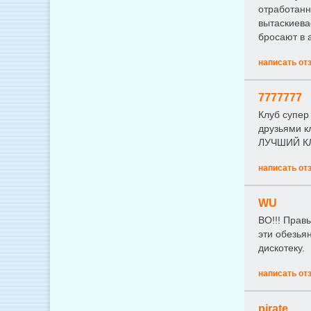
отработанн
вытаскиевае
бросают в а
написать от
7777777
Клуб супер
друзьями к
ЛУЧШИЙ КЛ
написать от
WU
ВО!!! Прав
эти обезья
дискотеку.
написать от
pirate