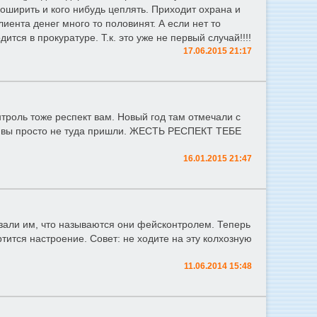
боширить и кого нибудь цеплять. Приходит охрана и
лиента денег много то половинят. А если нет то
ится в прокуратуре. Т.к. это уже не первый случай!!!!
17.06.2015 21:17
троль тоже респект вам. Новый год там отмечали с
жет вы просто не туда пришли. ЖЕСТЬ РЕСПЕКТ ТЕБЕ
16.01.2015 21:47
сказали им, что называются они фейсконтролем. Теперь
тится настроение. Совет: не ходите на эту колхозную
11.06.2014 15:48