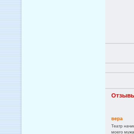
Отзывы
вера
Театр начи
моего мужа