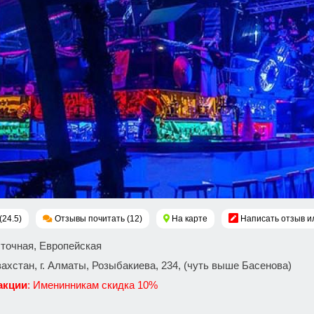
(24.5)
Отзывы почитать (12)
На карте
Написать отзыв и
сточная, Европейская
захстан, г. Алматы, Розыбакиева, 234, (чуть выше Басенова)
акции
: Именинникам скидка 10%