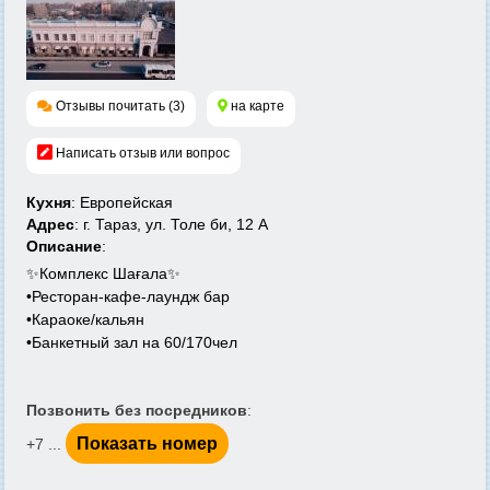
Отзывы почитать (3)
на карте
Написать отзыв или вопрос
Кухня
: Европейская
Адрес
: г. Тараз, ул. Толе би, 12 А
Описание
:
✨Комплекс Шағала✨
•Ресторан-кафе-лаундж бар
•Караоке/кальян
•Банкетный зал на 60/170чел
Позвонить без посредников
:
Показать номер
+7 ...