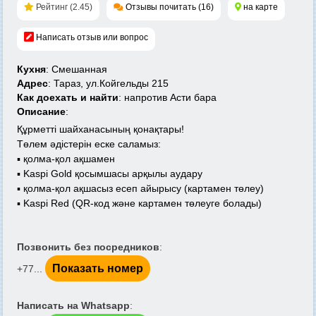
Рейтинг (2.45)
Отзывы почитать (16)
на карте
Написать отзыв или вопрос
Кухня
: Смешанная
Адрес
: Тараз, ул.Койгельды 215
Как доехать и найти
: напротив Асти бара
Описание
:
Құрметті шайханасының қонақтары!
Төлем әдістерін еске саламыз:
▪ қолма-қол ақшамен
▪ Kaspi Gold қосымшасы арқылы аудару
▪ қолма-қол ақшасыз есеп айырысу (картамен төлеу)
▪ Kaspi Red (QR-код және картамен төлеуге болады)
Позвонить без посредников
:
Показать номер
+77...
Написать на Whatsapp
: