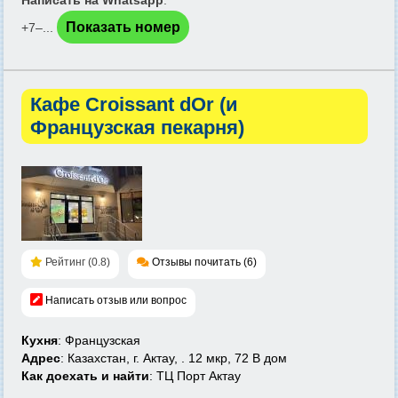
Написать на Whatsapp
:
Показать номер
+7‒...
Кафе Croissant dOr (и
Французская пекарня)
Рейтинг (0.8)
Отзывы почитать (6)
Написать отзыв или вопрос
Кухня
: Французская
Адрес
: Казахстан, г. Актау, . 12 мкр, 72 В дом
Как доехать и найти
: ТЦ Порт Актау