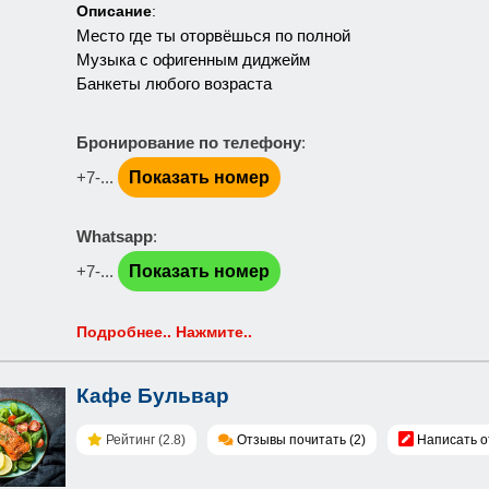
Описание
:
Место где ты оторвёшься по полной
Музыка с офигенным диджейм
Банкеты любого возраста
Бронирование по телефону
:
+7-...
Показать номер
Whatsapp
:
+7-...
Показать номер
Подробнее.. Нажмите..
Кафе Бульвар
Рейтинг (2.8)
Отзывы почитать (2)
Написать о