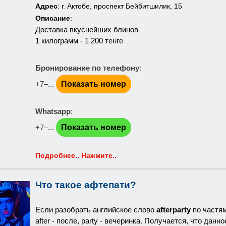
Адрес
: г. Актобе, проспект Бейбитшилик, 15
Описание
:
Доставка вкуснейших блинов
1 килограмм - 1 200 тенге
Бронирование по телефону
:
+7‒...
Показать номер
Whatsapp
:
+7‒...
Показать номер
Подробнее.. Нажмите..
Что такое афтепати?
Если разобрать английское слово
afterparty
по частя
after - после, party - вечеринка. Получается, что дан