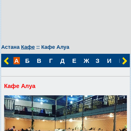
Астана
Кафе
:: Кафе Алуа
А
Б
В
Г
Д
Е
Ж
З
И
К
Кафе Алуа