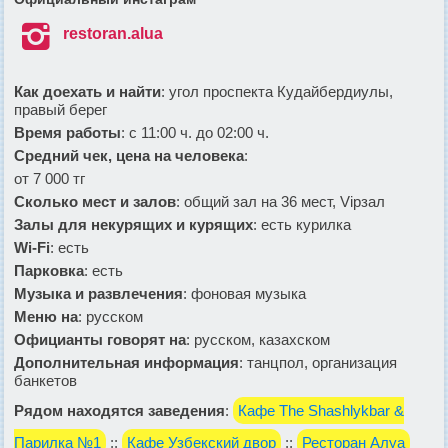

restoran.alua
Как доехать и найти
: угол проспекта Кудайбердиулы,
правый берег
Время работы
: с 11:00 ч. до 02:00 ч.
Средний чек, цена на человека
:
от 7 000 тг
Сколько мест и залов
: общий зал на 36 мест, Vipзал
Залы для некурящих и курящих
: есть курилка
Wi-Fi
: есть
Парковка
: есть
Музыка и развлечения
: фоновая музыка
Меню на
: русском
Официанты говорят на
: русском, казахском
Дополнительная информация
: танцпол, организация
банкетов
Рядом находятся заведения
:
Кафе The Shashlykbar &
Парилка №1
::
Кафе Узбекский двор
::
Ресторан Алуа