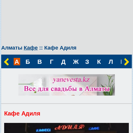
Алматы
Кафе
:: Кафе Адиля
А
Б
В
Г
Д
Ж
З
К
Л
М
Кафе Адиля