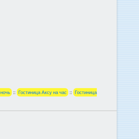
 ночь
::
Гостиница Аксу на час
::
Гостиница