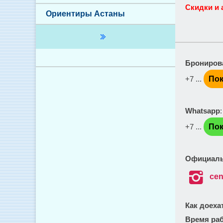
Скидки и 
Ориентиры Астаны
Брониров
+7 ...
Пок
Whatsapp
+7 ...
Пок
Официаль

cen
Как доеха
Время ра