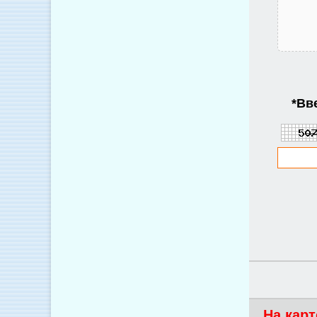
*
Вве
На карт