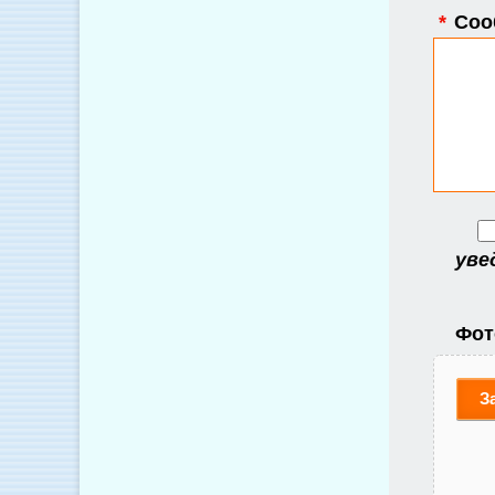
*
Соо
уве
Фот
З