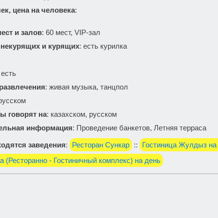
ек, цена на человека
:
ест и залов
: 60 мест, VIP-зал
 некурящих и курящих
: есть курилка
: есть
 развлечения
: живая музыка, танцпол
 русском
ы говорят на
: казахском, русском
ельная информация
: Проведение банкетов, Летняя терраса
одятся заведения
:
Ресторан Сункар
::
Гостиница Жулдыз на
una (Ресторанно - Гостиничный комплекс) на день