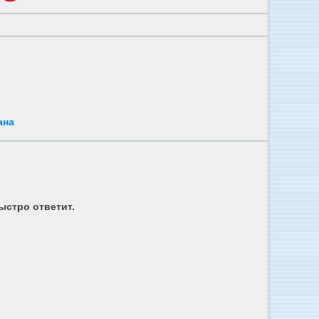
ана
ыстро ответит.