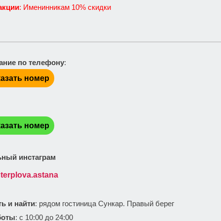
акции
: Именинникам 10% скидки
ание по телефону
:
азать номер
:
азать номер
ный инстаграм
terplova.astana
ть и найти
: рядом гостиница Сункар. Правый берег
боты
: с 10:00 до 24:00