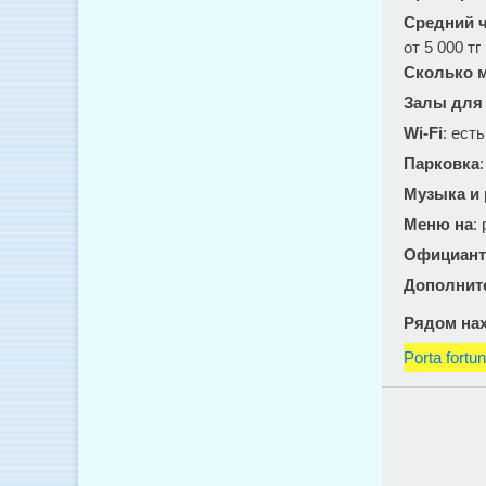
Средний ч
от 5 000 тг
Сколько м
Залы для
Wi-Fi
: есть
Парковка
Музыка и
Меню на
:
Официант
Дополнит
Рядом нах
Porta fort