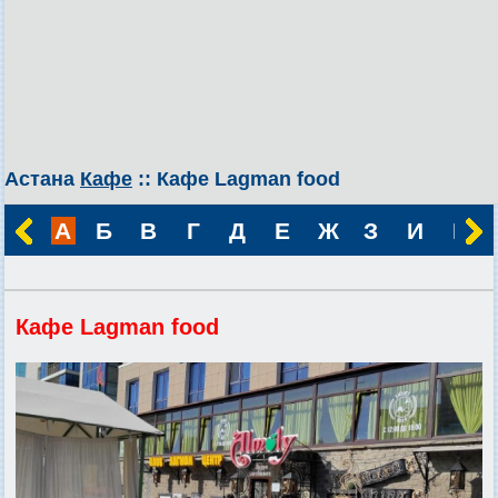
Астана
Кафе
:: Кафе Lagman food
А
Б
В
Г
Д
Е
Ж
З
И
К
Кафе Lagman food