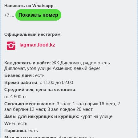
Написать на Whatsapp
:
Показать номер
+7 ...
Официальный инстаграм

lagman.food.kz
Как доехать и найти
: ЖК Дипломат, рядом отель
Дипломат, угол улицы Акмешит, левый берег
Бизнес ланч
: есть
Время работы
: с 11:00 до 02:00
Средний чек, цена на человека
:
от 4 500 тг
Сколько мест и залов
: 3 зала: 1 зал париж 16 мест, 2
зал берлин 12 мест, 3 зал лондон 20 мест
Залы для некурящих и курящих
: курят на улице
Wi-Fi
: есть
Парковка
: есть
Музыка и развлечения
: фоновая музыка