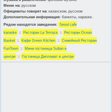
Меню на
: русском
Официанты говорят на
: казахском, русском
Дополнительная информация
: банкеты, караоке.
Рядом находятся заведения
:
Seoul cafe
karaoke
::
Ресторан La Terraza
::
Ресторан Ocean
Basket
::
Кафе Green Kitchen
::
Семейный Ресторан
FunTown
::
Мини гостиница Sultan в
центре
::
Гостиница Дипломат в центре