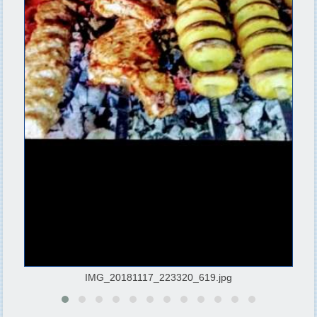
IMG_20181117_223320_619.jpg