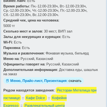
Бизнес ланч
: Есть
Время работы
: Пн.-12.00-23:30ч, Вт.-12.00-23:30ч,
Ср.-12.00-23:30ч, Чт.-12.00-23:30ч, Пт.-12.00-23.30ч,
Сб.-12.00-23:30ч, Вс.12.00-23:30ч.
Средний чек, цена на человека
:
5000 тг
Сколько мест и залов
: 30 мест, ВИП зал
Залы для некурящих и курящих
: Есть
Wi-Fi
: Есть
Парковка
: Есть
Музыка и развлечения
: Фонавая музыка, бильярд
Меню на
: Русский, Казахский
Официанты говорят на
: Русский, Казахский
Дополнительная информация
: Доставка еды, шашлык
на заказ
📕
Меню, Прайс-лист, Презентация
:
скачать
Рядом находятся заведения
:
Ресторан Метелица при
гостинице
::
Кафе Dolce
::
Кофейня
Expresso
::
Развлекательный центр