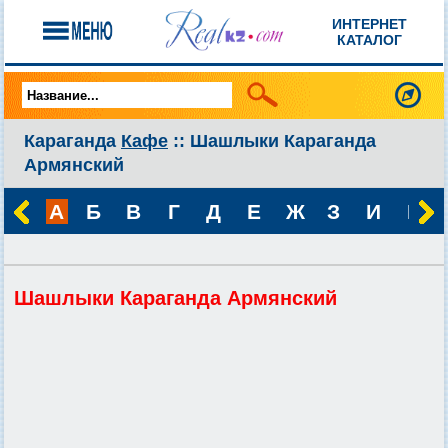
ИНТЕРНЕТ
КАТАЛОГ
Караганда
Кафе
:: Шашлыки Караганда
Армянский
А
Б
В
Г
Д
Е
Ж
З
И
К
Шашлыки Караганда Армянский