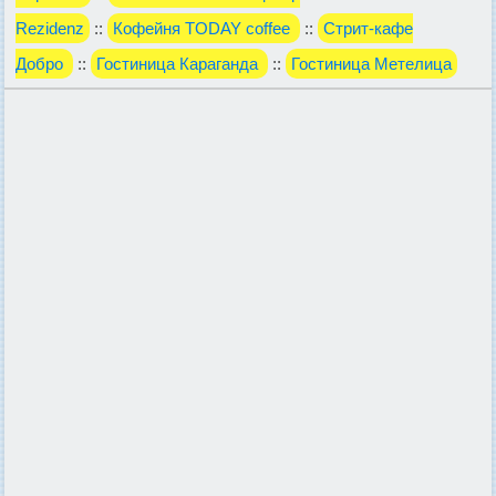
Rezidenz
::
Кофейня TODAY coffee
::
Стрит-кафе
Добро
::
Гостиница Караганда
::
Гостиница Метелица