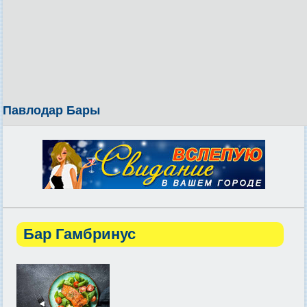
Павлодар Бары
Бар Гамбринус