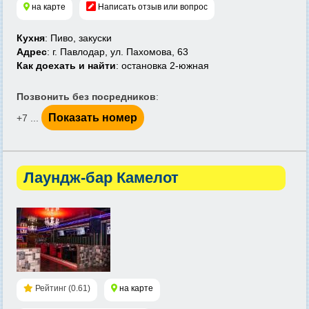
на карте
Написать отзыв или вопрос
Кухня
: Пиво, закуски
Адрес
: г. Павлодар, ул. Пахомова, 63
Как доехать и найти
: остановка 2-южная
Позвонить без посредников
:
Показать номер
+7 ...
Лаундж-бар Камелот
Рейтинг (0.61)
на карте