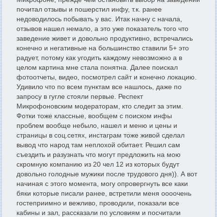
почитал отзывы и пошерстил инфу, т.к. ранее
недоводилось побывать у вас. Итак начну с начала,
отзывов нашел немало, а это уже показатель того что
заведение живет и довольно продуктивно, встречались
конечно и негативные на большинство ставили 5+ это
радует, потому как угодить каждому невозможно а в
целом картина мне стала понятна. Далее поискал
фотоотчеты, видео, посмотрел сайт и конечно локацию.
Удивило что по всем пунктам все нашлось, даже по
запросу в гугле стояли первые. Респект
Микрофоновским модераторам, кто следит за этим.
Фотки тоже классные, вообщем с поиском инфы
проблем вообще небыло, нашел и меню и цены и
страницы в соц.сетях, инстаграм тоже живой сделал
вывод что народ там неплохой обитает. Решил сам
съездить и разузнать что могут предложить на мою
скромную компанию из 20 чел 12 из которых будут
довольно голодные мужики после трудового дня)). А вот
начиная с этого момента, могу опровергнуть все каки
бяки которые писали ранее, встретили меня оооочень
гостеприимно и вежливо, проводили, показали все
кабины и зал, рассказали по условиям и посчитали