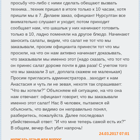
просьбу что-либо с ними сделать обещают вызвать
техника...техник пришел в итоге только к 10 часам, хотя
пришли мы в 7. Делаем заказ, официант Нурсултан все
внимательно слушает и уходит, потом приходит
сообщает нам, что шашлык у них начинают готовить
только в 10, ладно поменяли на другое блюдо. Начинают
заносить салаты, видим, что салат не тот что мы
заказывали, просим официанта принести тот что мы
просили, на что он нам активно начинает доказывать,
что заказывали мы именно этот (надо сказать, что тот что
он принес салат дороже почти в два раза! С учетом того
что мы заказали 3 шт., доплата скажем не маленькая)
Просим пригласить администратора...заходит к нам
Анастасия и чуть ли не зевая, нехотя так спрашивает:
"Что вы хотели?" Объясняем ей ситуацию, на что она
нам отвечает: официант говорит, что вы заказывали
именно этот салат! Нас 8 человек, пытаемся ей
объяснить, что видимо он неправильно понял,
разберитесь, пожалуйста. Далее последовал
убийственный ответ: "И что мне теперь самой есть их?"
В общем, вечер был убит напрочь!
24.03.2017 07:01
написать отзыв или вопрос