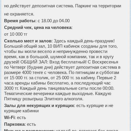
но действует депозитная система. Паркинг на территории
не охраняется.
Время работы
: с 18.00 до 04.00
Средний чек, цена на человека
:
от 10 000 тг
Сколько мест и залов
: Здесь каждый день-праздник!
Большой общий зал, 10 ВИП кабинок созданы для того,
чтобы вы могли весело и непринужденно провести
время, как в большой, шумной компании, так и в кругу
друзей! ОБЩИЙ ЗАЛ: Вход бесплатный! С Воскресенья
по Четверг (будние дни) действует депозитная система в
размере 4000 тенге с человека. По пятницам и субботам
от 15 000 тг. за столик, от 25 000 тг. за кабину. Первые 2
часа аренды кабины бесплатно, а последующий час
3000 тг. Каждый день танцевальные сеты после 00:00.
Тематические вечеринки каждые выходные. Каждую
Пятницу розыгрыш Элитного алкоголя.
Залы для некурящих и курящих
: есть курящие и не
курящие кабинки
Wi-Fi
: есть
Парковка
: есть
Музыка и развлечения
: чт.пт.сб.вс. ратотает бэк-вокал.