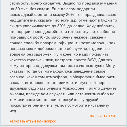
стоимость, моего сабантуя. Вышло по предзаказу у меня
на 80 тыс, без скидки. Еще плюсом подарили
шоколадный фонтан и скидку 20% т.к. я праздновал свое
надцатилетие, сказали что если д.р. отмечают в будни то
скидка увеличивается до 30%, да ладно. Хочу добавить,
что порции очень достойные и готовят вкусно, особенно
понравился ростбиф, мясо очень нежное, свежее и
сочное спасибо поварам, официанты тоже молодцы так
ненавязчиво и добросовестно обслужили, отдали все
вовремя без задержек. Ну и конечно надо похвалить
качество караоке - звук, настроен просто ВАУ!, Для тех
кому интересно, девушки там тоже зачетные тусят. Могу
сказать что где бы ни находилось заведение самое
главное, какая там атмосфера, в Микрофоне было очень
весело, интересно, гостеприимно, и вкусно. Теперь с
друзьями отдыхать будем в Микрофоне. Так что делайте
выводы, прежде чем осуждать или остановить выбор на
том или ином месте, поинтересуйтесь у друзей,
посмотрите рейтинги в гугле, посмотрите инсталенту
итд.
06.06.2017 17:45
написать отзыв или вопрос