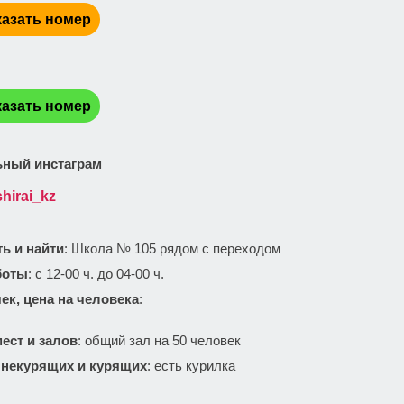
азать номер
:
азать номер
ный инстаграм
hirai_kz
ть и найти
: Школа № 105 рядом с переходом
боты
: с 12-00 ч. до 04-00 ч.
ек, цена на человека
:
ест и залов
: общий зал на 50 человек
 некурящих и курящих
: есть курилка