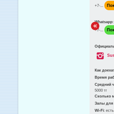
+7-...
Пок
Whatsapp
+7-...
Пок
Официаль

Sus
Как доеха
Время ра
Средний ч
5000 тг
Сколько м
Залы для
Wi-Fi
: есть