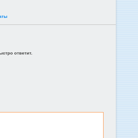
аты
ыстро ответит.