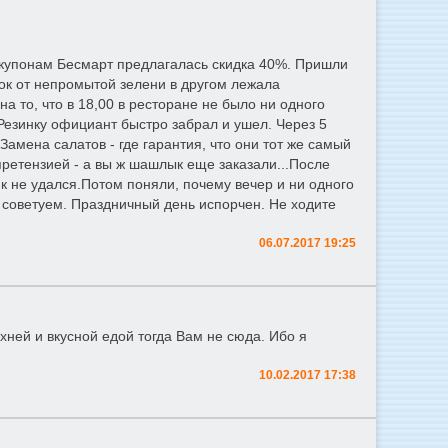
о купонам Бесмарт предлагалась скидка 40%. Пришли
сок от непромытой зелени в другом лежала
 то, что в 18,00 в ресторане не было ни одного
Резинку официант быстро забрал и ушел. Через 5
амена салатов - где гарантия, что они тот же самый
претензией - а вы ж шашлык еще заказали...После
ик не удался.Потом поняли, почему вечер и ни одного
 советуем. Праздничный день испорчен. Не ходите
06.07.2017 19:25
хней и вкусной едой тогда Вам не сюда. Ибо я
10.02.2017 17:38