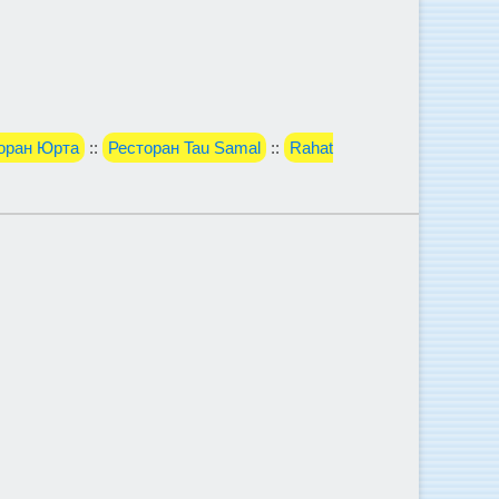
торан Юрта
::
Ресторан Tau Samal
::
Rahat