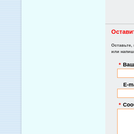
Остави
Оставьте,
или напиш
*
Ваше
E-ma
*
Соо