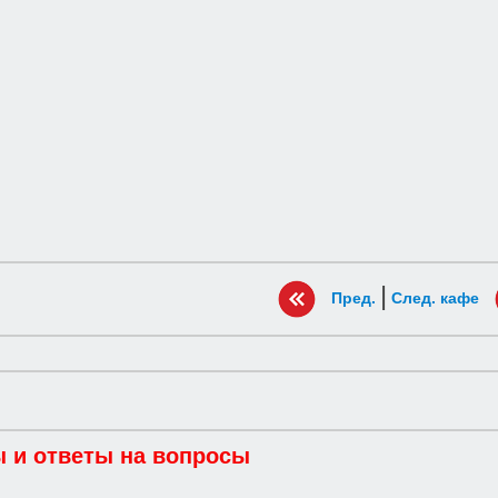
|
Пред.
След. кафе
 и ответы на вопросы