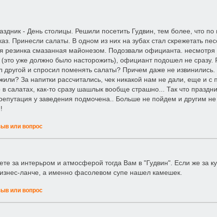
аздник - День столицы. Решили посетить Гудвин, тем более, что п
каз. Принесли салаты. В одном из них на зубах стал скрежетать пе
я резинка смазанная майонезом. Подозвали официанта. несмотря на
 (это уже должно было насторожить), официант подошел не сразу. 
 другой и спросил поменять салаты? Причем даже не извинились. З
жили? За напитки рассчитались, чек никакой нам не дали, еще и с 
 в салатах, как-то сразу шашлык вообще страшно... Так что праздн
 репутация у заведения подмочена.. Больше не пойдем и другим не
!
зыв или вопрос
ете за интерьром и атмосферой тогда Вам в "Гудвин". Если же за ку
бизнес-ланче, а именно фасолевом супе нашел камешек.
зыв или вопрос