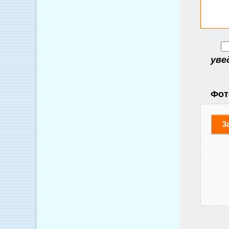
уве
Фот
З