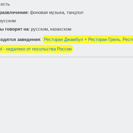
: есть
 развлечения
: фоновая музыка, танцпол
 русском
ы говорят на
: русском, казахском
одятся заведения
:
Ресторан Джамбул + Ресторан Гриль, Рес
el - недалеко от посольства России