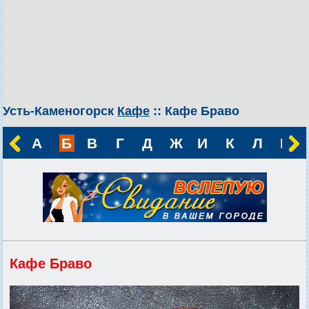
Усть-Каменогорск
Кафе
:: Кафе Браво
А
Б
В
Г
Д
Ж
И
К
Л
М
Кафе Браво