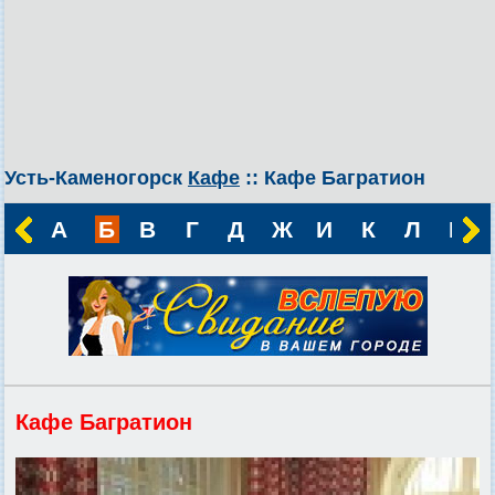
Усть-Каменогорск
Кафе
:: Кафе Багратион
А
Б
В
Г
Д
Ж
И
К
Л
М
Кафе Багратион