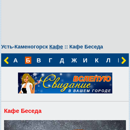
Усть-Каменогорск
Кафе
:: Кафе Беседа
А
Б
В
Г
Д
Ж
И
К
Л
М
Кафе Беседа