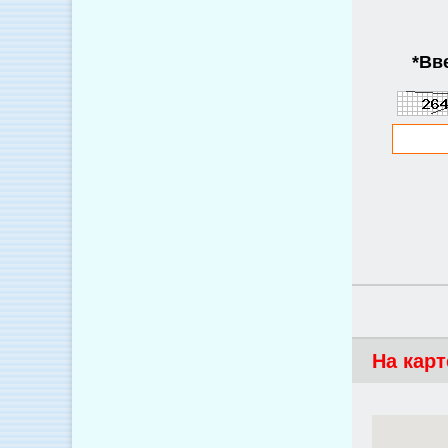
*
Вве
На карт