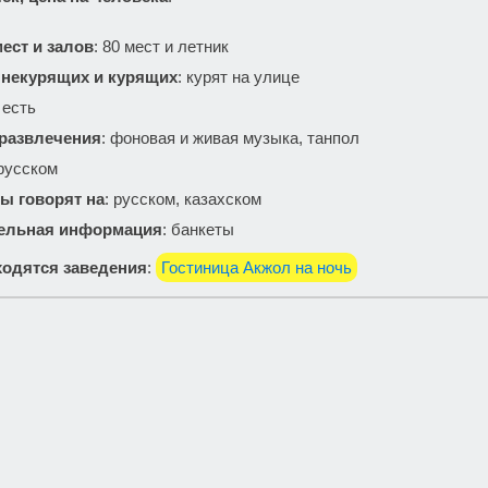
ест и залов
: 80 мест и летник
 некурящих и курящих
: курят на улице
: есть
 развлечения
: фоновая и живая музыка, танпол
 русском
ы говорят на
: русском, казахском
ельная информация
: банкеты
одятся заведения
:
Гостиница Акжол на ночь