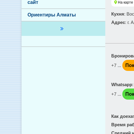
сайт
На карте
Кухня
: Во
Ориентиры Алматы
Адрес
: г.
Брониров
+7 ...
Пок
Whatsapp
+7 ...
Пок
Как доеха
Время ра
Средний ч