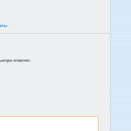
аты
ыстро ответит.