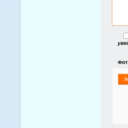
уве
Фот
З