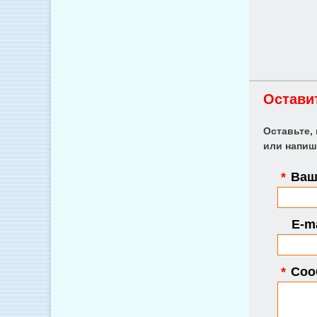
Остави
Оставьте,
или напиш
*
Ваше
E-ma
*
Соо