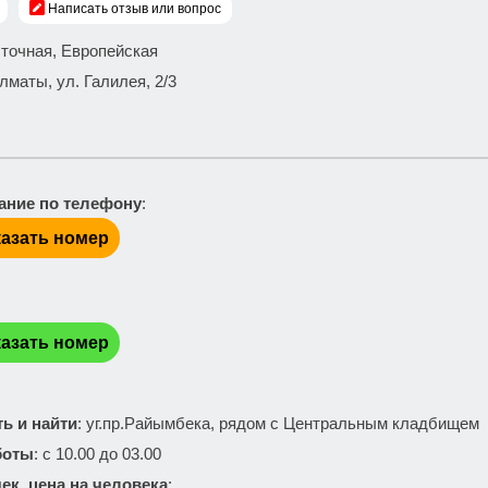
Написать отзыв или вопрос
сточная, Европейская
 Алматы, ул. Галилея, 2/3
ание по телефону
:
азать номер
:
азать номер
ть и найти
: уг.пр.Райымбека, рядом с Центральным кладбищем
боты
: с 10.00 до 03.00
ек, цена на человека
: