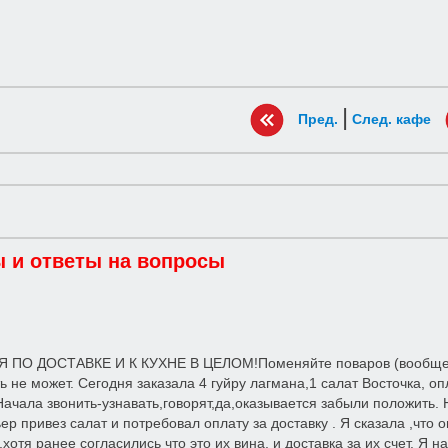
|
Пред.
След. кафе
 и ответы на вопросы
ПО ДОСТАВКЕ И К КУХНЕ В ЦЕЛОМ!Поменяйте поваров (вообще еда
ть не может. Сегодня заказала 4 гуйру лагмана,1 салат Восточка, о
Начала звонить-узнавать,говорят,да,оказывается забыли положить.
ер привез салат и потребовал оплату за доставку . Я сказала ,что 
,хотя ранее согласились что это их вина, и доставка за их счет. Я