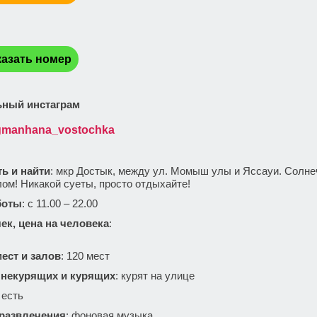
:
азать номер
ный инстаграм
gmanhana_vostochka
ть и найти
: мкр Достык, между ул. Момыш улы и Яссауи.
Солне
ом! Никакой суеты, просто отдыхайте!
боты
: с 11.00 – 22.00
ек, цена на человека
:
ест и залов
: 120 мест
 некурящих и курящих
: курят на улице
: есть
 развлечения
: фоновая музыка