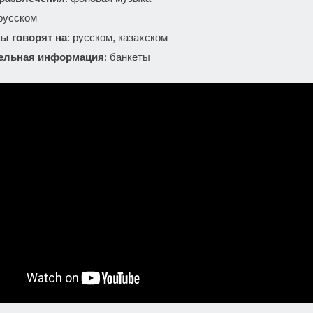
 русском
ы говорят на
: русском, казахском
ельная информация
: банкеты