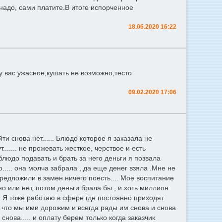
надо, сами платите.В итоге испорченное
18.06.2020 16:22
 у вас ужасное,кушать не возможно,тесто
09.02.2020 17:06
и снова нет...... Блюдо которое я заказала не
....... не прожевать жесткое, черствое и есть
людо подавать и брать за него деньги я позвала
..... она молча забрала , да еще денег взяла .Мне не
 предложили в замен ничего поесть.... Мое воспитание
о или нет, потом деньги брала бы , и хоть миллион
! Я тоже работаю в сфере где постоянно приходят
у что мы ими дорожим и всегда рады им снова и снова
нова..... и оплату берем только когда заказчик