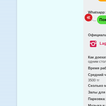
Whatsapp
+7-...
Пок
Официаль

La
Как доеха
одним стол
Время ра
Средний ч
3500 тг
Сколько м
Залы для
Парковка
Музыка и