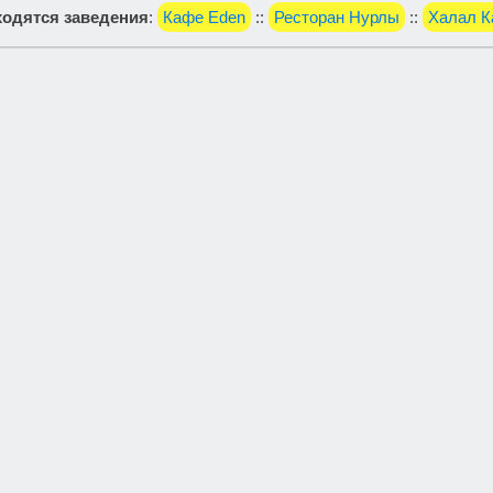
одятся заведения
:
Кафе Eden
::
Ресторан Нурлы
::
Халал 