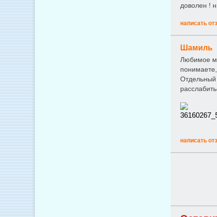
доволен ! н
написать от
Шамиль
Любимое ме
понимаете,
Отдельный 
расслабить
написать от