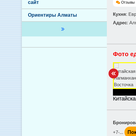
сайт
Отзывы 
Кухня
: Ев
Ориентиры Алматы
Адрес
: Ал
Фото е
Китайска
Брониров
+7-...
Пок