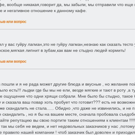
фе, вообще никакая,говорит да, мы забыли, мы отправили что еще 
е и негативное отношение к данному кафе.
зыв или вопрос
л у вас гуйру лагман,это не гуйру лагман,незнаю как сказать тесто
оское,мягкая липнит в зубам,как вам не стыдно людей кормить!
зыв или вопрос
 пошли и я не рада может другие блюда и вкусные , но желание пойт
ло есть!!! лыдки где бы мы не ели, везде мягкие и тают в роту ,а тут
ое ощущение что одни хрящи собрали. Мне было бы стыдно, такое б
 и сказала ваш повар хоть пробует что готовит??? есть не возможно
же скандалить не стала...... Обидно ,что даже не извинились, и не
е скандалить , но я бы на вашем месте, сначала пробовала съедобн
айте репутацию вы свою портите таким отношениям к клиентам !!!!
и так мы себя не ведем, и нет недовольных заказчиков у нас ,потом
е правило нашей компании ! чтоб заказчик был доволен и приходил с