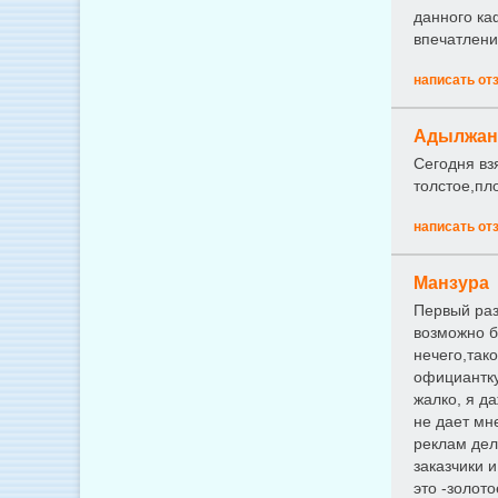
данного ка
впечатлени
написать от
Адылжан
Сегодня взя
толстое,пл
написать от
Манзура
Первый раз
возможно бы
нечего,так
официантку
жалко, я да
не дает мн
реклам дел
заказчики 
это -золото