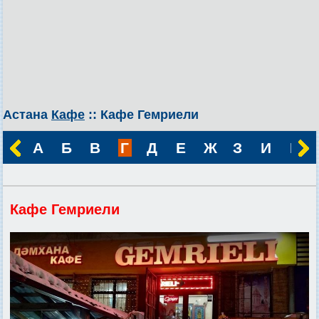
Астана
Кафе
:: Кафе Гемриели
А
Б
В
Г
Д
Е
Ж
З
И
К
Кафе Гемриели