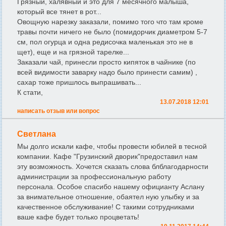
Грязный, халявный и это для 7 месячного малыша,
который все тянет в рот...
Овощную нарезку заказали, помимо того что там кроме
травы почти ничего не было (помидорчик диаметром 5-7
см, пол огурца и одна редисочка маленькая это не в
щет), еще и на грязной тарелке...
Заказали чай, принесли просто кипяток в чайнике (по
всей видимости заварку надо было принести самим) ,
сахар тоже пришлось выпрашивать...
К стати,
13.07.2018 12:01
написать отзыв или вопрос
Светлана
Мы долго искали кафе, чтобы провести юбилей в тесной
компании. Кафе "Грузинский дворик"предоставил нам
эту возможность. Хочется сказать слова блблагодарности
администрации за профессиональную работу
персонала. Особое спасибо нашему официанту Аслану
за внимательное отношение, обаятел ную улыбку и за
качественное обслуживание! С такими сотрудниками
ваше кафе будет только процветать!