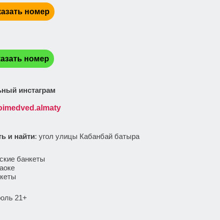
азать номер
:
азать номер
ный инстаграм
imedved.almaty
ть и найти
: угол улицы Кабанбай батыра
:
ские банкеты
аоке
кеты
роль 21+