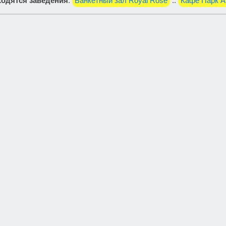
одятся заведения
:
Банкетный зал Royal Rose
::
Кафе Парк 