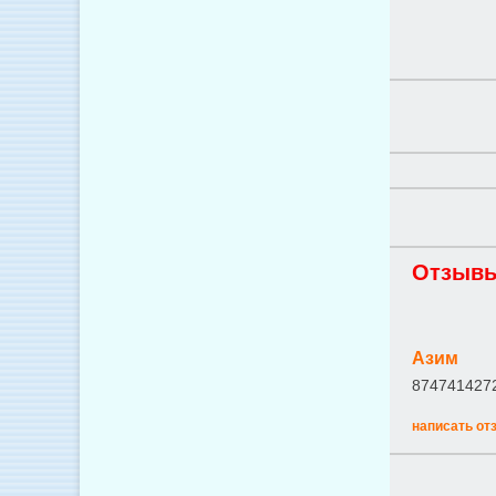
Отзывы
Азим
8747414272
написать от