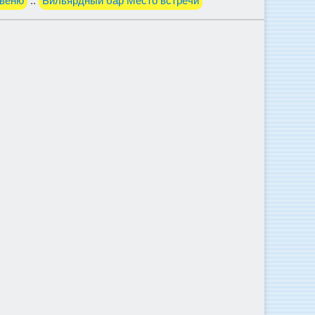
Авеню
::
Бильярдный бар Место встречи