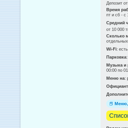
Депозит от 
Время ра
пт и сб - с
Средний ч
от 10 000 т
Сколько м
отдельных
Wi-Fi
: есть
Парковка
Музыка и
00:00 по 01
Меню на
:
Официант
Дополнит
📕
Меню,
Списо