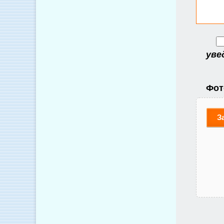
уве
Фот
З