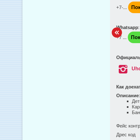
+7-...
Пок
Whatsapp
+7 ...
Пок
Официаль

Uho
Как доеха
Описание
Дет
Кар
Бан
Фейс конт
Дрес код