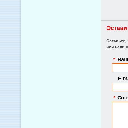
Остави
Оставьте,
или напиш
*
Ваше
E-ma
*
Соо