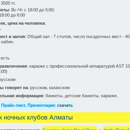
3500 тг.
боты
: Вс-Чт с 18:00 до 5:00;
 18:00 до 6:00
ек, цена на человека
:
г
ест и залов
: Общий зал - 7 столов, число посадочных мест - 40
 кабин.
: есть
 развлечения
: караоке с профессиональной аппаратурой AST 100
:00)
 русском
ы говорят на
: русском, казахском
ельная информация
: банкеты, детские банкеты, караоке.
 Прайс-лист, Презентация
:
скачать
к ночных клубов Алматы