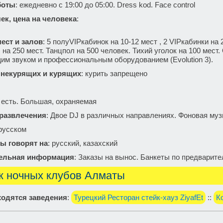
боты
: ежедневно с 19:00 до 05:00. Dress kod. Face control
ек, цена на человека
:
ест и залов
: 5 полуVIPкабинок на 10-12 мест , 2 VIPкабинки на 
на 250 мест. Танцпол на 500 человек. Тихий уголок на 100 мест.
им звуком и профессиональным оборудованием (Еvolution 3).
 некурящих и курящих
: курить запрещено
: есть. Большая, охраняемая
 развлечения
: Двое DJ в различных направлениях. Фоновая музы
 русском
ы говорят на
: русский, казахский
ельная информация
: Заказы на вынос. Банкеты по предварите
к ночных клубов Алматы
одятся заведения
:
Турецкий Ресторан стейк-хауз ZiyafEt
::
К