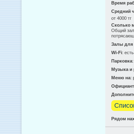
Время ра
Средний ч
от 4000 тг
Сколько м
Общий зал 
потрясающ
Залы для
Wi-Fi
: есть
Парковка
Музыка и
Меню на
:
Официант
Дополнит
Списо
Рядом нах