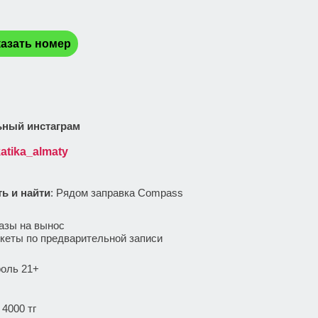
:
азать номер
ный инстаграм
atika_almaty
ть и найти
: Рядом заправка Compass
:
азы на вынос
кеты по предварительной записи
роль 21+
 4000 тг