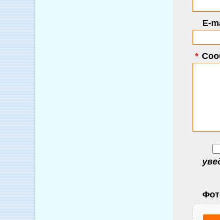
E-ma
*
Соо
уве
Фот