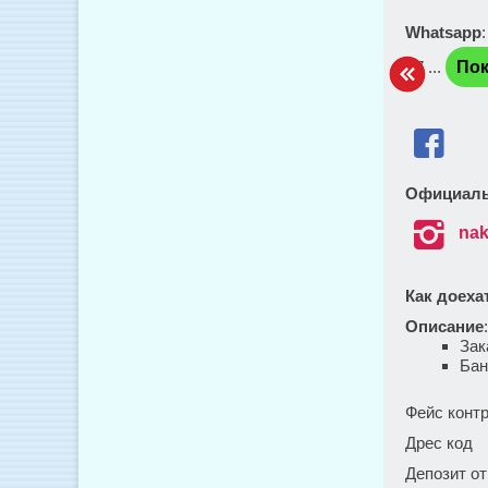
Whatsapp
+7 ...
Пок

Официаль

nak
Как доеха
Описание
Зак
Бан
Фейс конт
Дрес код
Депозит от