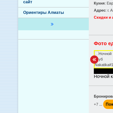
сайт
Кухня
: Ев
Адрес
: г.
Ориентиры Алматы
Скидки и 
Фото е
Ночной к
Брониров
+7 ...
Пок