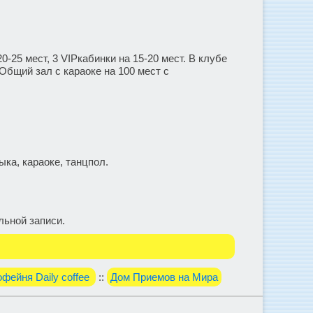
20-25 мест, 3 VIPкабинки на 15-20 мест. В клубе
 Общий зал с караоке на 100 мест c
ка, караоке, танцпол.
льной записи.
офейня Daily coffee
::
Дом Приемов на Мира