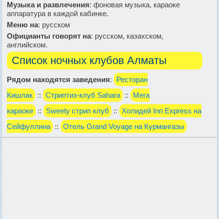
Музыка и развлечения
: фоновая музыка, караоке
аппаратура в каждой кабинке.
Меню на
: русском
Официанты говорят на
: русском, казахском,
английском.
Список ночных клубов Алматы
Рядом находятся заведения
:
Ресторан
Кишлак
::
Стриптиз-клуб Sahara
::
Мега
караоке
::
Sweety стрип клуб
::
Холидей Inn Express на
Сейфуллина
::
Отель Grand Voyage на Курмангазы