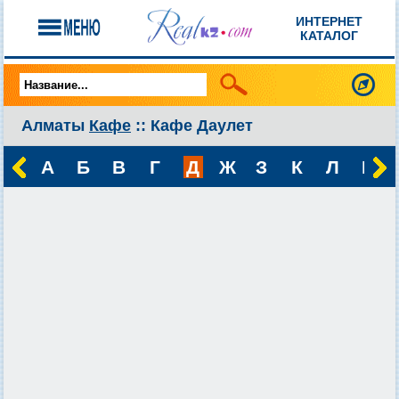
ИНТЕРНЕТ
КАТАЛОГ
Алматы
Кафе
:: Кафе Даулет
А
Б
В
Г
Д
Ж
З
К
Л
М