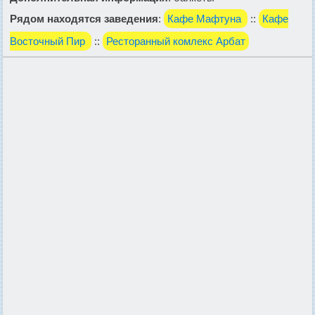
Рядом находятся заведения
:
Кафе Мафтуна
::
Кафе
Восточный Пир
::
Ресторанный комлекс Арбат