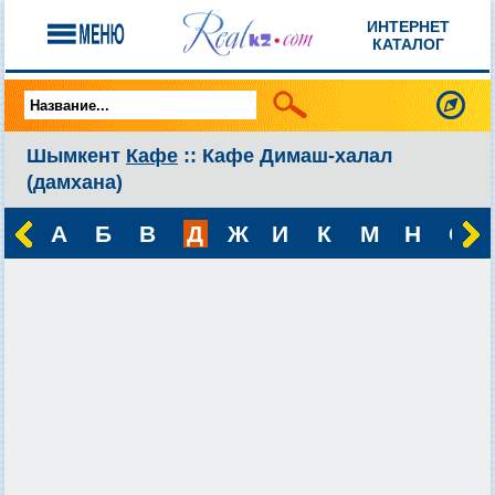
ИНТЕРНЕТ
КАТАЛОГ
Шымкент
Кафе
:: Кафе Димаш-халал
(дамхана)
А
Б
В
Д
Ж
И
К
М
Н
О