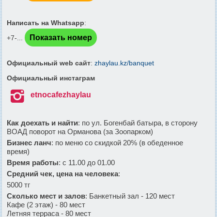
76_n.jpg
Написать на Whatsapp
:
Показать номер
+7-...
Официальный web сайт
:
zhaylau.kz/banquet
Официальный инстаграм

etnocafezhaylau
Как доехать и найти
: по ул. Богенбай батыра, в сторону
ВОАД поворот на Орманова (за Зоопарком)
Бизнес ланч
: по меню со скидкой 20% (в обеденное
время)
Время работы
: с 11.00 до 01.00
Средний чек, цена на человека
:
5000 тг
Сколько мест и залов
: Банкетный зал - 120 мест
Кафе (2 этаж) - 80 мест
Летняя терраса - 80 мест