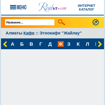
ИНТЕРНЕТ
КАТАЛОГ
Алматы
Кафе
:: Этнокафе "Жайлау"
А
Б
В
Г
Д
Ж
З
К
Л
М