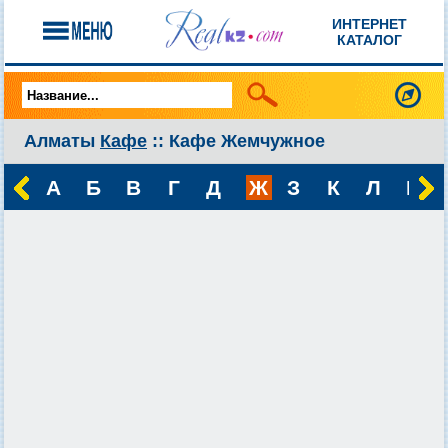
ИНТЕРНЕТ
КАТАЛОГ
Алматы
Кафе
:: Кафе Жемчужное
А
Б
В
Г
Д
Ж
З
К
Л
М