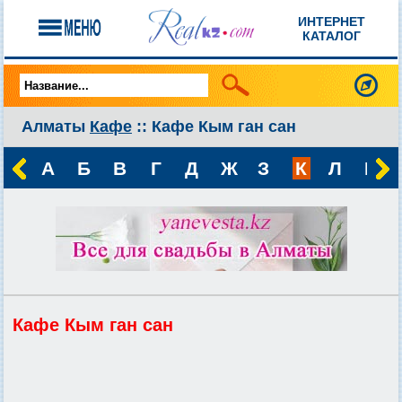
ИНТЕРНЕТ
КАТАЛОГ
Алматы
Кафе
:: Кафе Кым ган сан
А
Б
В
Г
Д
Ж
З
К
Л
М
Кафе Кым ган сан