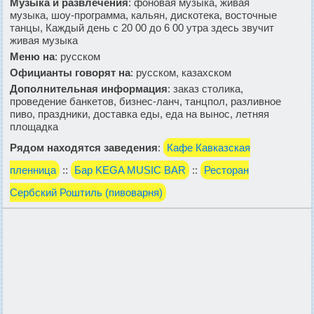
Музыка и развлечения
: фоновая музыка, живая
музыка, шоу-программа, кальян, дискотека, восточные
танцы, Каждый день с 20 00 до 6 00 утра здесь звучит
живая музыка
Меню на
: русском
Официанты говорят на
: русском, казахском
Дополнительная информация
: заказ столика,
проведение банкетов, бизнес-ланч, танцпол, разливное
пиво, праздники, доставка еды, еда на вынос, летняя
площадка
Рядом находятся заведения
:
Кафе Кавказская
пленница
::
Бар KEGA MUSIC BAR
::
Ресторан
Сербский Роштиль (пивоварня)