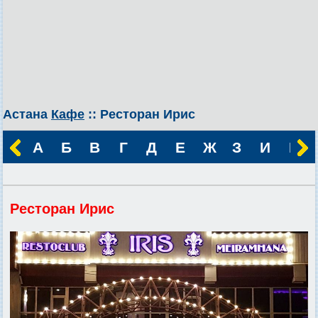
Астана
Кафе
:: Ресторан Ирис
А
Б
В
Г
Д
Е
Ж
З
И
К
Ресторан Ирис