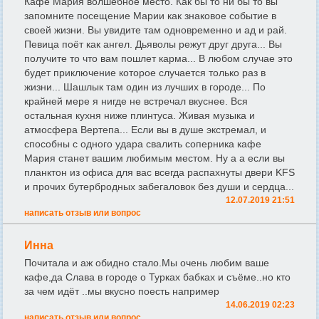
Кафе Мария волшебное место. Как бы то ни бы то вы
запомните посещение Марии как знаковое событие в
своей жизни. Вы увидите там одновременно и ад и рай.
Певица поёт как ангел. Дьяволы режут друг друга... Вы
получите то что вам пошлет карма... В любом случае это
будет приключение которое случается только раз в
жизни... Шашлык там один из лучших в городе... По
крайней мере я нигде не встречал вкуснее. Вся
остальная кухня ниже плинтуса. Живая музыка и
атмосфера Вертепа... Если вы в душе экстремал, и
способны с одного удара свалить соперника кафе
Мария станет вашим любимым местом. Ну а а если вы
планктон из офиса для вас всегда распахнуты двери KFS
и прочих бутербродных забегаловок без души и сердца...
12.07.2019 21:51
написать отзыв или вопрос
Инна
Почитала и аж обидно стало.Мы очень любим ваше
кафе,да Слава в городе о Турках бабках и съёме..но кто
за чем идёт ..мы вкусно поесть например
14.06.2019 02:23
написать отзыв или вопрос