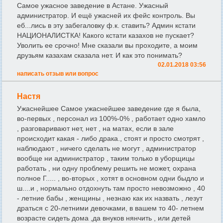
Самое ужасное заведение в Астане. Ужасный
администратор. И ещё ужасней их фейс контроль. Вы
еб...лись в эту забегаловку ф.к. ставить? Админ кстати
НАЦИОНАЛИСТКА! Какого кстати казахов не пускает?
Уволить ее срочно! Мне сказали вы проходите, а моим
друзьям казахам сказала нет. И как это понимать?
02.01.2018 03:56
написать отзыв или вопрос
Настя
Ужаснейшее Самое ужаснейшее заведение где я была,
во-первых , персонал из 100%-0% , работает одно хамло
, разговаривают нет, нет , на матах, если в зале
происходит какая - либо драка., стоят и просто смотрят ,
наблюдают , ничего сделать не могут , администратор
вообще ни администратор , таким только в уборщицы
работать , ни одну проблему решить не может, охрана
полное Г..... , во-вторых , хотят в основном одни быдло и
ш....и , нормально отдохнуть там просто невозможно , 40
- летние бабы , женщины , незнаю как их назвать , лезут
драться с 20-летними девочками, в вашем то 40- летнем
возрасте сидеть дома ,да внуков нянчить , или детей