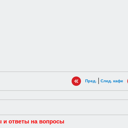
|
Пред.
След. кафе
 и ответы на вопросы