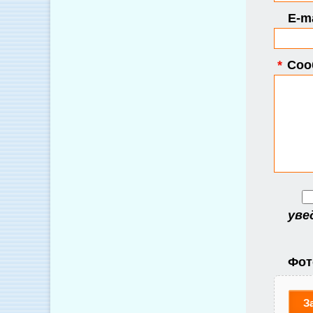
E-ma
*
Соо
уве
Фот
З