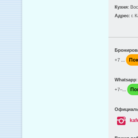
Кухня
: Во
Адрес
: г.
Брониров
+7 ...
Пок
Whatsapp
+7‒...
По
Официаль

kaf