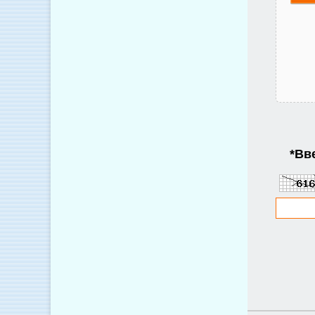
*
Вве