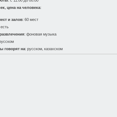
боты
: с 11.00 до 00.00
ек, цена на человека
:
ест и залов
: 60 мест
: есть
 развлечения
: фоновая музыка
 русском
ы говорят на
: русском, казахском