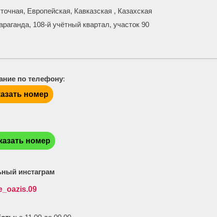
сточная, Европейская, Кавказская , Казахская
 Караганда, 108-й учётный квартал, участок 90
ание по телефону
:
азать номер
:
казать номер
ный инстаграм
e_oazis.09