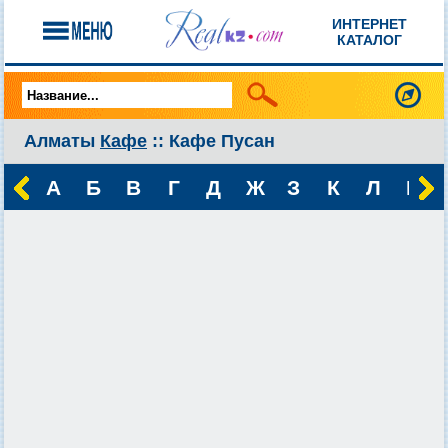
ИНТЕРНЕТ
КАТАЛОГ
Алматы
Кафе
:: Кафе Пусан
А
Б
В
Г
Д
Ж
З
К
Л
М