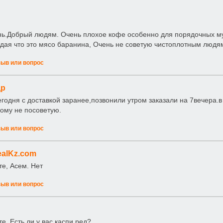
ь.Добрый людям. Очень плохое кофе особенно для порядочных му
дая что это мясо баранина, Очень не советую чистоплотным людям
зыв или вопрос
др
егодня с доставкой заранее,позвонили утром заказали на 7вечера.в
кому не посоветую.
зыв или вопрос
alKz.com
те, Асем. Нет
зыв или вопрос
е. Есть ли у вас каспи ред?