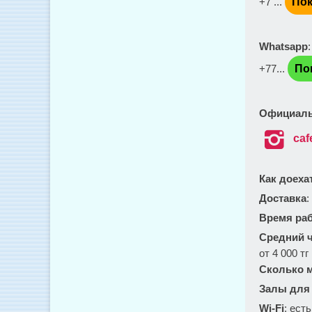
+7 ...
Пок
Whatsapp
+77...
По
Официаль

caf
Как доеха
Доставка
:
Время ра
Средний ч
от 4 000 тг
Сколько м
Залы для
Wi-Fi
: есть