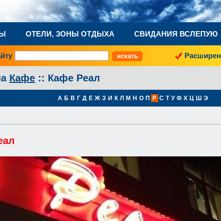
НЫ
ОТЕЛИ, ЗОНЫ ОТДЫХА
СВИДАНИЯ ВСЛЕПУЮ
айту
Расширен
на
Кафе
:: Кафе Реал
А
Б
В
Г
Д
Е
Ж
З
И
К
Л
М
Н
О
П
Р
С
Т
У
Ф
Х
Ц
Ш
Э
еал