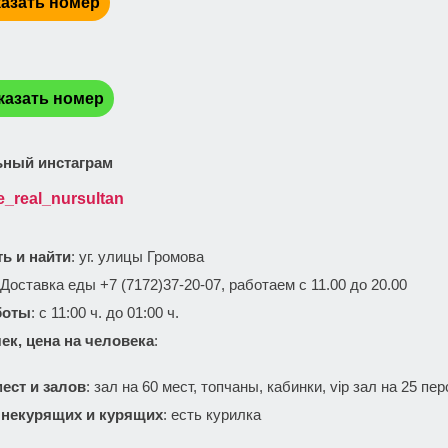
азать номер
:
казать номер
ный инстаграм
e_real_nursultan
ть и найти
: уг. улицы Громова
Доставка еды +7 (7172)37-20-07, работаем
с 11.00 до 20.00
боты
: с 11:00 ч. до 01:00 ч.
ек, цена на человека
:
ест и залов
: зал на 60 мест, топчаны, кабинки, vip зал на 25 пе
 некурящих и курящих
: есть курилка