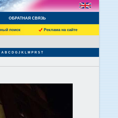
ОБРАТНАЯ СВЯЗЬ
ный поиск
Реклама на сайте
A
B
C
D
G
J
K
L
M
P
R
S
T