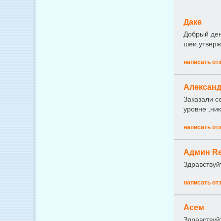
Даке
Добрый ден
шеи,утверж
написать от
Алексан
Заказали с
уровне ,ни
написать от
Админ Re
Здравствуй
написать от
Асем
Здравствуйт