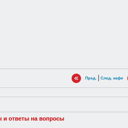
|
Пред.
След. кафе
 и ответы на вопросы