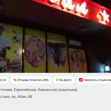
(2.4)
Отзывы почитать (58)
На карте
Написать отзыв ил
сточная, Европейская, Кавказская (шашлыки)
 Астана, пр. Абая, 68