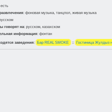
: есть
 развлечения
: фоновая музыка, танцпол, живая музыка
 русском
ы говорят на
: русском, казахском
ельная информация
: фонтан
одятся заведения
:
Бар REAL SMOKE
::
Гостиница Жулдыз н