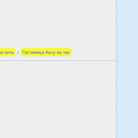
а ночь
::
Гостиница Аксу на час