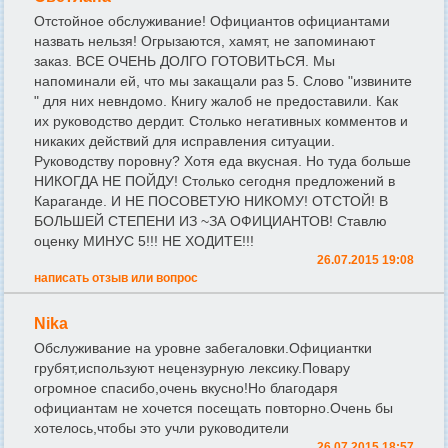
Отстойное обслуживание! Официантов официантами
назвать нельзя! Огрызаются, хамят, не запоминают
заказ. ВСЕ ОЧЕНЬ ДОЛГО ГОТОВИТЬСЯ. Мы
напоминали ей, что мы закащали раз 5. Слово "извините
" для них невндомо. Книгу жалоб не предоставили. Как
их руководство дердит. Столько негативных комментов и
никаких действий для исправления ситуации.
Руководству поровну? Хотя еда вкусная. Но туда больше
НИКОГДА НЕ ПОЙДУ! Столько сегодня предложений в
Караганде. И НЕ ПОСОВЕТУЮ НИКОМУ! ОТСТОЙ! В
БОЛЬШЕЙ СТЕПЕНИ ИЗ ~ЗА ОФИЦИАНТОВ! Ставлю
оценку МИНУС 5!!! НЕ ХОДИТЕ!!!
26.07.2015 19:08
написать отзыв или вопрос
Nika
Обслуживание на уровне забегаловки.Официантки
грубят,используют нецензурную лексику.Повару
огромное спасибо,очень вкусно!Но благодаря
официантам не хочется посещать повторно.Очень бы
хотелось,чтобы это учли руководители
26.07.2015 18:57