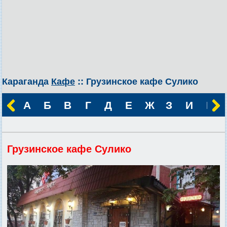
Караганда
Кафе
:: Грузинское кафе Сулико
А
Б
В
Г
Д
Е
Ж
З
И
К
Грузинское кафе Сулико