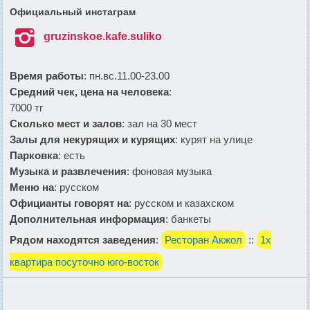
Официальный инстаграм

gruzinskoe.kafe.suliko
Время работы
: пн.вс.11.00-23.00
Средний чек, цена на человека
:
7000 тг
Сколько мест и залов
: зал на 30 мест
Залы для некурящих и курящих
: курят на улице
Парковка
: есть
Музыка и развлечения
: фоновая музыка
Меню на
: русском
Официанты говорят на
: русском и казахском
Дополнительная информация
: банкеты
Рядом находятся заведения
:
Ресторан Акжол
::
1х
квартира посуточно юго-восток