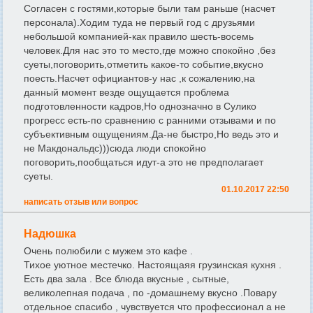
Согласен с гостями,которые были там раньше (насчет
персонала).Ходим туда не первый год с друзьями
небольшой компанией-как правило шесть-восемь
человек.Для нас это то место,где можно спокойно ,без
суеты,поговорить,отметить какое-то событие,вкусно
поесть.Насчет официантов-у нас ,к сожалению,на
данный момент везде ощущается проблема
подготовленности кадров,Но однозначно в Сулико
прогресс есть-по сравнению с ранними отзывами и по
субъективным ощущениям.Да-не быстро,Но ведь это и
не Макдональдс)))сюда люди спокойно
поговорить,пообщаться идут-а это не предполагает
суеты.
01.10.2017 22:50
написать отзыв или вопрос
Надюшка
Очень полюбили с мужем это кафе .
Тихое уютное местечко. Настоящаяя грузинская кухня .
Есть два зала . Все блюда вкусные , сытные,
великолепная подача , по -домашнему вкусно .Повару
отдельное спасибо , чувствуется что профессионал а не