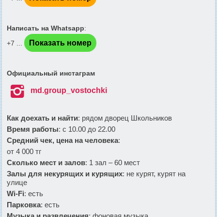
Написать на Whatsapp
:
Показать номер
+7 ...
Официальный инстаграм

md.group_vostochki
Как доехать и найти
: рядом дворец Школьников
Время работы
: с 10.00 до 22.00
Средний чек, цена на человека
:
от 4 000 тг
Сколько мест и залов
: 1 зал – 60 мест
Залы для некурящих и курящих
: не курят, курят на
улице
Wi-Fi
: есть
Парковка
: есть
Музыка и развлечения
: фоновая музыка