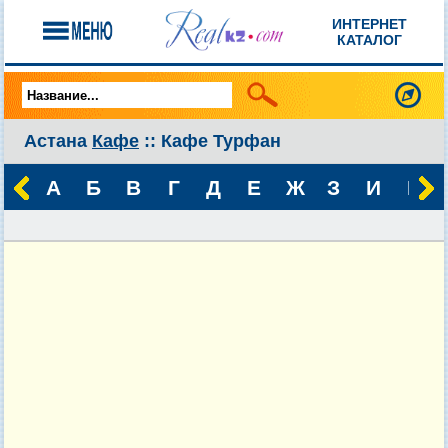
ИНТЕРНЕТ
КАТАЛОГ
Астана
Кафе
:: Кафе Турфан
А
Б
В
Г
Д
Е
Ж
З
И
К