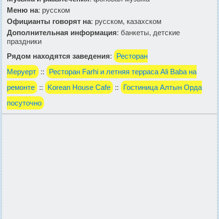
Меню на
: русском
Официанты говорят на
: русском, казахском
Дополнительная информация
: банкеты, детские
праздники
Рядом находятся заведения
:
Ресторан
Меруерт
::
Ресторан Farhi и летняя терраса Ali Baba на
ремонте
::
Korean House Cafe
::
Гостиница Алтын Орда
посуточно