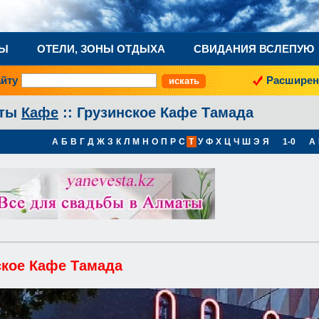
НЫ
ОТЕЛИ, ЗОНЫ ОТДЫХА
СВИДАНИЯ ВСЛЕПУЮ
айту
Расширен
аты
Кафе
:: Грузинское Кафе Тамада
А
Б
В
Г
Д
Ж
З
К
Л
М
Н
О
П
Р
С
Т
У
Ф
Х
Ц
Ч
Ш
Э
Я
1-0
A
ское Кафе Тамада