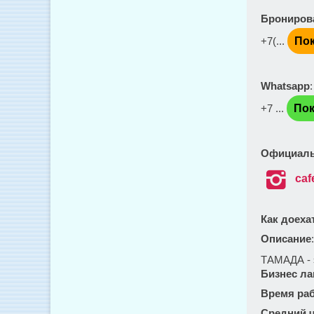
Брониров
+7(...
Пок
Whatsapp
+7 ...
Пок
Официаль

caf
Как доеха
Описание
ТАМАДА - э
Бизнес ла
Время ра
Средний ч