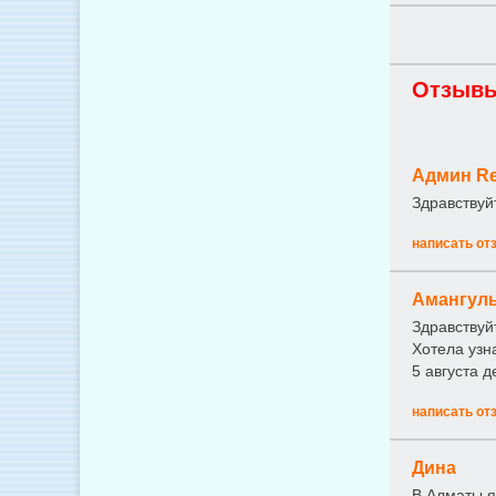
Отзывы
Админ Re
Здравствуй
написать от
Амангул
Здравствуй
Хотела узн
5 августа 
написать от
Дина
В Алматы я