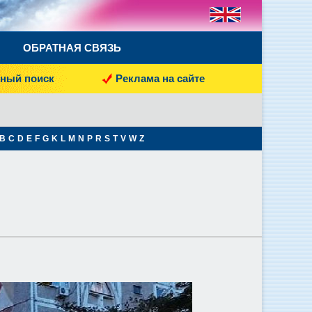
ОБРАТНАЯ СВЯЗЬ
ный поиск
Реклама на сайте
B
C
D
E
F
G
K
L
M
N
P
R
S
T
V
W
Z