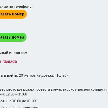
ание по телефону
:
азать номер
:
азать номер
ный инстаграм
e_tamada
ть и найти
: 20 метров не доезжая Толеби
:
то место где можно провести время, вкусно и весело компании р
нч
: 12:00 – 15:00
боты
: с 10.00 до 01.00
ек, цена на человека
: