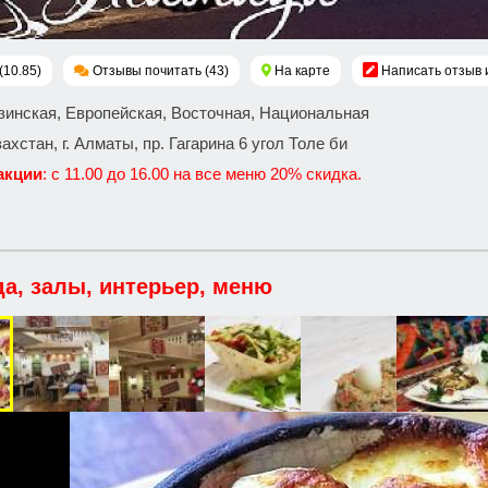
(10.85)
Отзывы почитать (43)
На карте
Написать отзыв 
узинская, Европейская, Восточная, Национальная
захстан, г. Алматы, пр. Гагарина 6 угол Толе би
акции
: с 11.00 до 16.00 на все меню 20% скидка.
да, залы, интерьер, меню