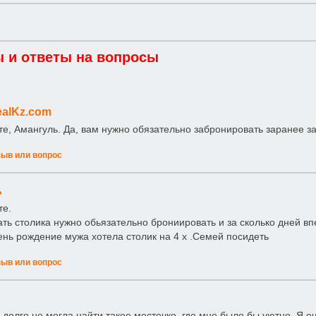
 и ответы на вопросы
alKz.com
те, Амангуль. Да, вам нужно обязательно забронировать заранее за
зыв или вопрос
ь
те.
ать столика нужно обьязательно брониировать и за сколько дней вп
день рождение мужа хотела столик на 4 х .Семей посидеть
зыв или вопрос
 долго не могла найти такое местечко, где мне было бы уютно. Я 