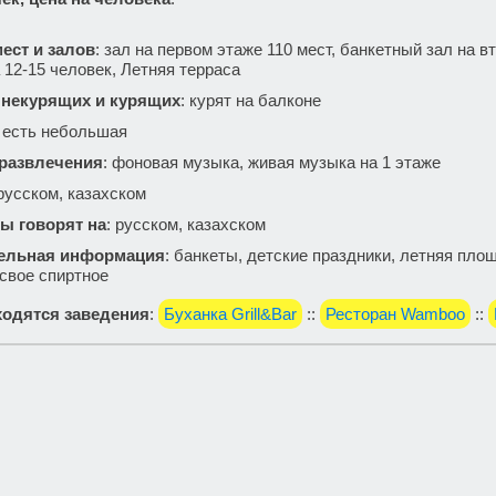
ест и залов
: зал на первом этаже 110 мест, банкетный зал на в
 12-15 человек, Летняя терраса
 некурящих и курящих
: курят на балконе
: есть небольшая
 развлечения
: фоновая музыка, живая музыка на 1 этаже
 русском, казахском
ы говорят на
: русском, казахском
ельная информация
: банкеты, детские праздники, летняя площ
свое спиртное
одятся заведения
:
Буханка Grill&Bar
::
Ресторан Wamboo
::