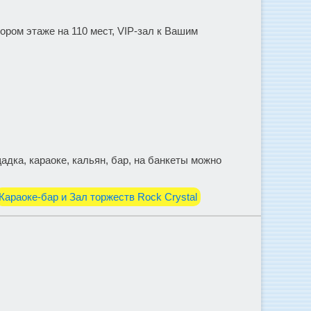
тором этаже на 110 мест, VIP-зал к Вашим
адка, караоке, кальян, бар, на банкеты можно
Караоке-бар и Зал торжеств Rock Crystal