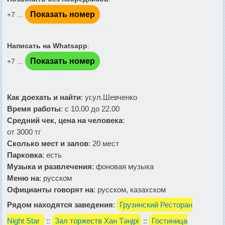
Показать номер
+7 ...
Написать на Whatsapp
:
Показать номер
+7 ...
Как доехать и найти
: уг.ул.Шевченко
Время работы
: с 10.00 до 22.00
Средний чек, цена на человека
:
от 3000 тг
Сколько мест и залов
: 20 мест
Парковка
: есть
Музыка и развлечения
: фоновая музыка
Меню на
: русском
Официанты говорят на
: русском, казахском
Рядом находятся заведения
:
Грузинский Ресторан
Night Star
::
Зал торжеств Хан Тәңірі
::
Гостиница