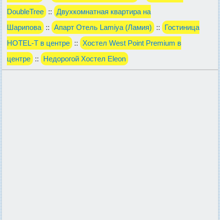
DoubleTree
::
Двухкомнатная квартира на
Шарипова
::
Апарт Отель Lamiya (Ламия)
::
Гостиница
HOTEL-T в центре
::
Хостел West Point Premium в
центре
::
Недорогой Хостел Eleon