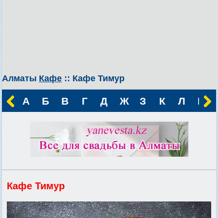
Алматы
Кафе
:: Кафе Тимур
А
Б
В
Г
Д
Ж
З
К
Л
М
Кафе Тимур