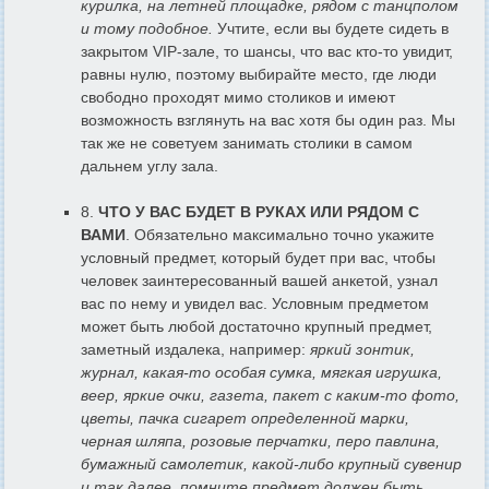
курилка, на летней площадке, рядом с танцполом
и тому подобное.
Учтите, если вы будете сидеть в
закрытом VIP-зале, то шансы, что вас кто-то увидит,
равны нулю, поэтому выбирайте место, где люди
свободно проходят мимо столиков и имеют
возможность взглянуть на вас хотя бы один раз. Мы
так же не советуем занимать столики в самом
дальнем углу зала.
8.
ЧТО У ВАС БУДЕТ В РУКАХ ИЛИ РЯДОМ С
ВАМИ
. Обязательно максимально точно укажите
условный предмет, который будет при вас, чтобы
человек заинтересованный вашей анкетой, узнал
вас по нему и увидел вас. Условным предметом
может быть любой достаточно крупный предмет,
заметный издалека, например:
яркий зонтик,
журнал, какая-то особая сумка, мягкая игрушка,
веер, яркие очки, газета, пакет с каким-то фото,
цветы, пачка сигарет определенной марки,
черная шляпа, розовые перчатки, перо павлина,
бумажный самолетик, какой-либо крупный сувенир
и так далее, помните предмет должен быть