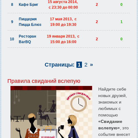
15 августа 2014,
8
Кафе Бриг
2
0
c 23:30 до 00:00
Пиццерия
17 мая 2013, c
9
2
1
Пицца Блюз
19:00 до 19:30
Ресторан
19 января 2013, c
10
2
0
BarBQ
15:00 до 16:00
Страницы:
1
2
»
Правила свиданий вслепую
Найдите себе
новых друзей,
знакомых и
любимых с
помощью
«Свидание
вслепую»
, это
событие внесет