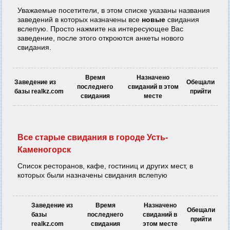
Уважаемые посетители, в этом списке указаны названия
заведений в которых назначены все
новые
свидания
вслепую. Просто нажмите на интересующее Вас
заведение, после этого откроются анкеты нового
свидания.
Время
Назначено
Заведение из
Обещали
последнего
свиданий в этом
базы realkz.com
прийти
свидания
месте
Все старые свидания в городе Усть-
Каменогорск
Список ресторанов, кафе, гостиниц и других мест, в
которых были назначены свидания вслепую
Заведение из
Время
Назначено
Обещали
базы
последнего
свиданий в
прийти
realkz.com
свидания
этом месте