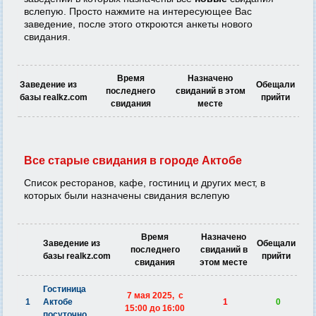
вслепую. Просто нажмите на интересующее Вас
заведение, после этого откроются анкеты нового
свидания.
Время
Назначено
Заведение из
Обещали
последнего
свиданий в этом
базы realkz.com
прийти
свидания
месте
Все старые свидания в городе Актобе
Список ресторанов, кафе, гостиниц и других мест, в
которых были назначены свидания вслепую
Время
Назначено
Заведение из
Обещали
последнего
свиданий в
базы realkz.com
прийти
свидания
этом месте
Гостиница
7 мая 2025, c
1
Актобе
1
0
15:00 до 16:00
посуточно