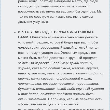
равны нулю, поэтому выбирайте место, где люди
свободно проходят мимо столиков и имеют
возможность взглянуть на вас хотя бы один раз. Мы
так же не советуем занимать столики в самом
дальнем углу зала.
8.
ЧТО У ВАС БУДЕТ В РУКАХ ИЛИ РЯДОМ С
ВАМИ
. Обязательно максимально точно укажите
условный предмет, который будет при вас, чтобы
человек заинтересованный вашей анкетой, узнал
вас по нему и увидел вас. Условным предметом
может быть любой достаточно крупный предмет,
заметный издалека, например:
яркий зонтик,
журнал, какая-то особая сумка, мягкая игрушка,
веер, яркие очки, газета, пакет с каким-то фото,
цветы, пачка сигарет определенной марки,
черная шляпа, розовые перчатки, перо павлина,
бумажный самолетик, какой-либо крупный сувенир
и так далее, помните предмет должен быть
очень заметным
. Например, черные перчатки есть
у большинства людей и это ничем не
выделяющийся предмет, а вот красные или розовые