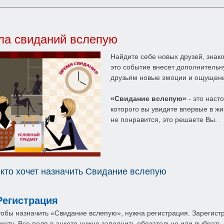
ла свиданий вслепую
Найдите себе новых друзей, зна
это событие внесет дополнительн
друзьям новые эмоции и ощущен
«Свидание вслепую»
- это наст
которого вы увидите впервые в жи
не понравится, это решаете Вы.
 кто хочет назначить Свидание вслепую
егистрация
тобы назначить «Свидание вслепую», нужна регистрация. Зарегист
нкету. Все поля в анкете нужно заполнить обязательно или выбрат