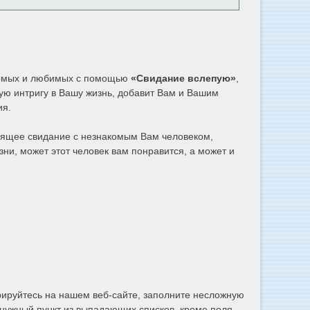
комых и любимых с помощью
«Свидание вслепую»
,
ую интригу в Вашу жизнь, добавит Вам и Вашим
ия.
оящее свидание с незнакомым Вам человеком,
зни, может этот человек вам понравится, а может и
рируйтесь на нашем веб-сайте, заполните несложную
ь нужный пункт из выпадающих списков, кроме поля