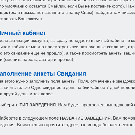
по умолчанию остается Смайлик, если Вы не поставите фото). Наж
щик (если письма нет загляните в папку Спам), найдите там письмо
вировать Ваш аккаунт.
Личный кабинет
осле активации аккаунта, вы сразу попадаете в личный кабинет, в 
ичном кабинете можно просмотреть все назначенные свидания, от
то это свидание еще не прошло), а также просмотреть анкеты ваш
и (сменить пароль, аватар и прочее).
аполнение анкеты Свидания
ля этого нужно заполнить поля анкеты. Поля, отмеченные звездочк
азначить только Одно свидание в день на ближайшее 7 дней недел
а другой день, и так далее.
 Выберите
. Вам будет предложен выпадающий с
ТИП ЗАВЕДЕНИЯ
Наберите в следующем поле
. Вам помо
НАЗВАНИЕ ЗАВЕДЕНИЯ
едения. Внимательно прочтите адрес, т.к. иногда бывает неско