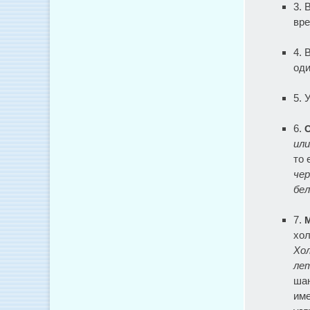
3.
вре
4.
оди
5. 
6.
или
то 
чер
бел
7.
хол
Хол
лет
шан
име