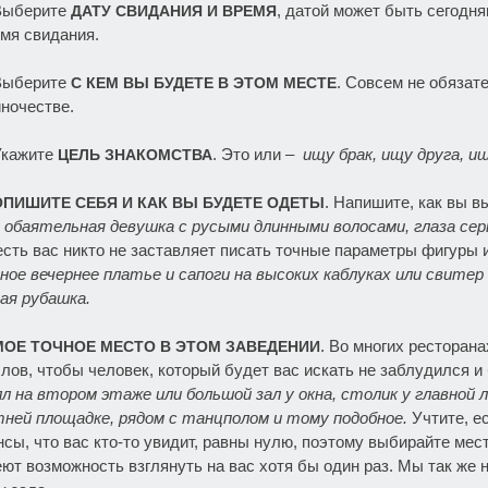
 Выберите
, датой может быть сегодн
ДАТУ СВИДАНИЯ И ВРЕМЯ
мя свидания.
 Выберите
. Совсем не обязат
С КЕМ ВЫ БУДЕТЕ В ЭТОМ МЕСТЕ
ночестве.
Укажите
. Это или –
ищу брак, ищу друга, ищ
ЦЕЛЬ ЗНАКОМСТВА
. Напишите, как вы в
ОПИШИТЕ СЕБЯ И КАК ВЫ БУДЕТЕ ОДЕТЫ
 обаятельная девушка с русыми длинными волосами, глаза сер
есть вас никто не заставляет писать точные параметры фигуры
ное вечернее платье и сапоги на высоких каблуках или свитер
ая рубашка.
. Во многих ресторан
МОЕ ТОЧНОЕ МЕСТО В ЭТОМ ЗАВЕДЕНИИ
лов, чтобы человек, который будет вас искать не заблудился и
л на втором этаже или большой зал у окна, столик у главной л
ней площадке, рядом с танцполом и тому подобное.
Учтите, ес
сы, что вас кто-то увидит, равны нулю, поэтому выбирайте мес
ют возможность взглянуть на вас хотя бы один раз. Мы так же 