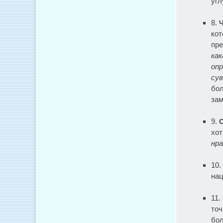
угл
8.
кот
пре
как
опр
сув
бол
зам
9.
хот
нр
10.
нац
11.
точ
бол