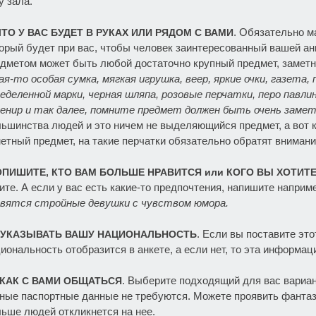
у зала.
. Обязательно м
ЧТО У ВАС БУДЕТ В РУКАХ ИЛИ РЯДОМ С ВАМИ
орый будет при вас, чтобы человек заинтересованный вашей анк
дметом может быть любой достаточно крупный предмет, заметн
ая-то особая сумка, мягкая игрушка, веер, яркие очки, газета
еделенной марки, черная шляпа, розовые перчатки, перо павли
енир и так далее, помните предмет должен быть очень заме
ьшинства людей и это ничем не выделяющийся предмет, а вот 
етный предмет, на такие перчатки обязательно обратят внимани
ОПИШИТЕ, КТО ВАМ БОЛЬШЕ НРАВИТСЯ или КОГО ВЫ ХОТИТ
ите. А если у вас есть какие-то предпочтения, напишите наприм
авятся стройные девушки с чувством юмора.
. Если вы поставите эт
УКАЗЫВАТЬ ВАШУ НАЦИОНАЛЬНОСТЬ
иональность отобразится в анкете, а если нет, то эта информац
. Выберите подходящий для вас вариа
КАК С ВАМИ ОБЩАТЬСЯ
ные паспортные данные не требуются. Можете проявить фантаз
ьше людей откликнется на нее.