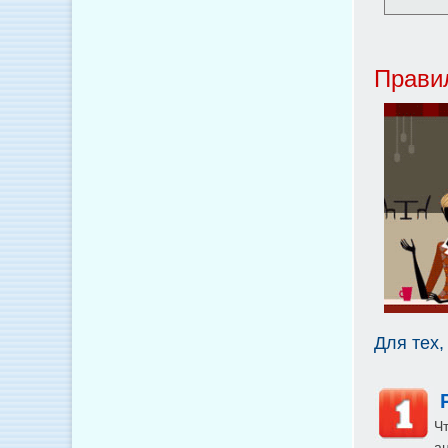
Прави
Для тех,
Р
Ч
а