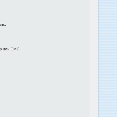
зах.
pp или СМС