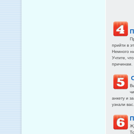
П
П
прийти в э
Немного ни
Учтите, чт
причинам.
Вы
чи
анкету и з
узнали вас
П
Ж
Т