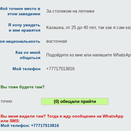
Моё точное место в
За столиком на летнике
этом заведении
Я хочу увидеть
Казашка, от 25 до 40 лет, так как я сам ка
и мне нравятся
восточная
оя национальность
Как со мной
Подойдите ко мне или напишите WhatsA
общаться
+77717513816
Мой телефон
Вы тоже будете там?
 точно
(
0
) обещали прийти
Вы меня видели там? Тогда я жду сообщение на WhatsApp
или SMS:
Мой телефон: +77717513816