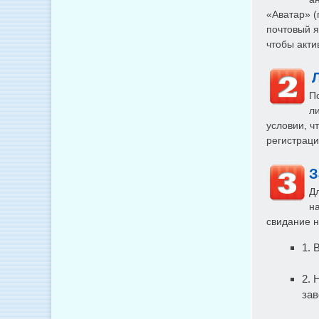
«Аватар» (
почтовый я
чтобы акти
П
л
условии, ч
регистраци
З
Д
н
свидание н
1.
2. 
зав