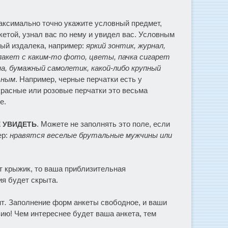
аксимально точно укажите условный предмет,
етой, узнал вас по нему и увидел вас. Условным
ый издалека, например:
яркий зонтик, журнал,
, пакет с каким-то фото, цветы, пачка сигарет
на, бумажный самолетик, какой-либо крупный
тным
. Например, черные перчатки есть у
красные или розовые перчатки это весьма
е.
. Можете не заполнять это поле, если
Е УВИДЕТЬ
ер:
нравятся веселые брутальные мужчины или
от крыжик, то ваша приблизительная
ия будет скрыта.
нт
.
Заполнение форм анкеты свободное, и ваши
ию! Чем интереснее будет ваша анкета, тем