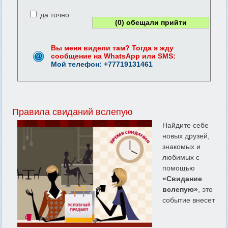
да точно
(
0
) обещали прийти
Вы меня видели там? Тогда я жду
сообщение на WhatsApp или SMS:
Мой телефон: +77719131461
Правила свиданий вслепую
Найдите себе
новых друзей,
знакомых и
любимых с
помощью
«Свидание
вслепую»
, это
событие внесет