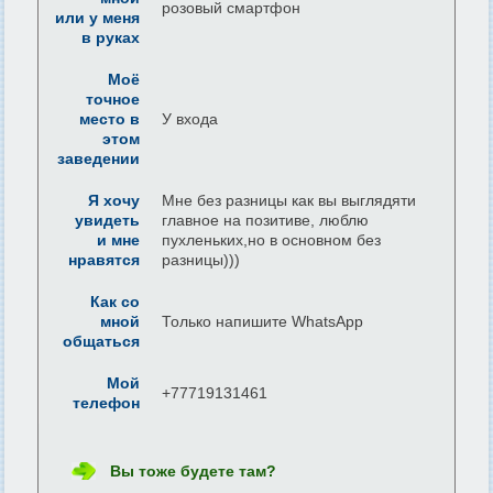
розовый смартфон
или у меня
в руках
Моё
точное
место в
У входа
этом
заведении
Я хочу
Мне без разницы как вы выглядяти
увидеть
главное на позитиве, люблю
и мне
пухленьких,но в основном без
нравятся
разницы)))
Как со
мной
Только напишите WhatsApp
общаться
Мой
+77719131461
телефон
Вы тоже будете там?