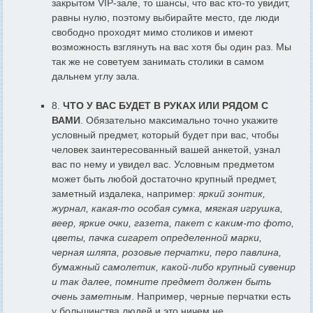
закрытом VIP-зале, то шансы, что вас кто-то увидит,
равны нулю, поэтому выбирайте место, где люди
свободно проходят мимо столиков и имеют
возможность взглянуть на вас хотя бы один раз. Мы
так же не советуем занимать столики в самом
дальнем углу зала.
8.
ЧТО У ВАС БУДЕТ В РУКАХ ИЛИ РЯДОМ С
ВАМИ
. Обязательно максимально точно укажите
условный предмет, который будет при вас, чтобы
человек заинтересованный вашей анкетой, узнал
вас по нему и увидел вас. Условным предметом
может быть любой достаточно крупный предмет,
заметный издалека, например:
яркий зонтик,
журнал, какая-то особая сумка, мягкая игрушка,
веер, яркие очки, газета, пакет с каким-то фото,
цветы, пачка сигарет определенной марки,
черная шляпа, розовые перчатки, перо павлина,
бумажный самолетик, какой-либо крупный сувенир
и так далее, помните предмет должен быть
очень заметным
. Например, черные перчатки есть
у большинства людей и это ничем не